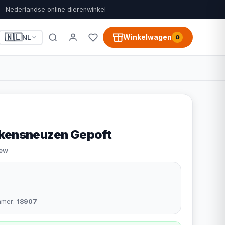
Nederlandse online dierenwinkel
🇳🇱
Winkelwagen
NL
0
rkensneuzen Gepoft
iew
mmer:
18907