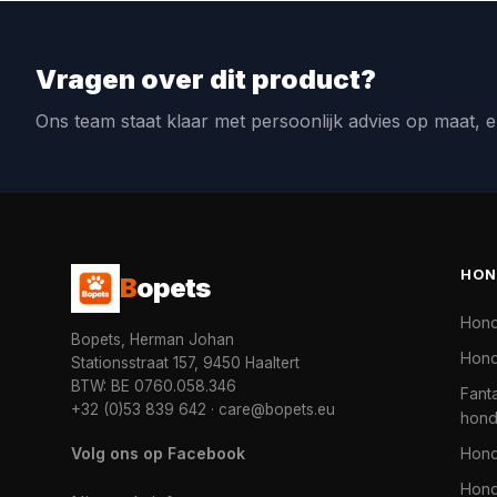
Vragen over dit product?
Ons team staat klaar met persoonlijk advies op maat, e
HON
B
opets
Hon
Bopets, Herman Johan
Hond
Stationsstraat 157, 9450 Haaltert
BTW: BE 0760.058.346
Fanta
+32 (0)53 839 642
·
care@bopets.eu
hon
Volg ons op Facebook
Hon
Hond