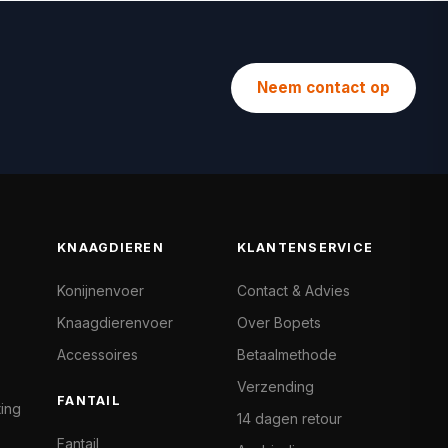
Neem contact op
KNAAGDIEREN
KLANTENSERVICE
Konijnenvoer
Contact & Advies
Knaagdierenvoer
Over Bopets
Accessoires
Betaalmethode
Verzending
FANTAIL
ting
14 dagen retour
Fantail