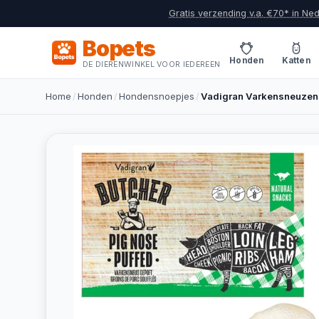
Gratis verzending v.a. €70* in Ne
Bopets
Honden
Katten
DE DIERENWINKEL VOOR IEDEREEN
Home
/
Honden
/
Hondensnoepjes
/
Vadigran Varkensneuzen