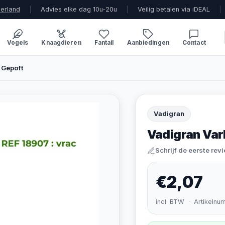
derland
|
Advies elke dag 10u-20u
|
Veilig betalen via iDEAL
|
Vogels
Knaagdieren
Fantail
Aanbiedingen
Contact
 Gepoft
Vadigran
Vadigran Va
Schrijf de eerste rev
€2,07
incl. BTW · Artikelnu