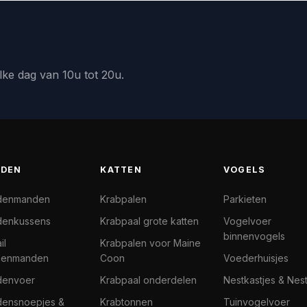
lke dag van 10u tot 20u.
DEN
KATTEN
VOGELS
denmanden
Krabpalen
Parkieten
enkussens
Krabpaal grote katten
Vogelvoer
binnenvogels
il
Krabpalen voor Maine
denmanden
Coon
Voederhuisjes
denvoer
Krabpaal onderdelen
Nestkastjes & Nes
ensnoepjes &
Krabtonnen
Tuinvogelvoer