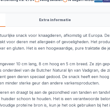
Extra informatie
uurlijke snack voor knaagdieren, afkomstig uit Europa. D
kt voor dieren met allergieën of gevoeligheden. Het produc
r en gluten. Het is een hoogwaardige, pure traktatie die je
veer 10 cm lang, 8 cm hoog en 5 cm breed. Ze zijn gepoft
s onderdeel van de Butcher Natural lijn van Vadigran, die 
timent geen dieren speciaal gedood. De snack heeft een hoo
en minder sterke geur dan andere varkensproducten.
ieren en draagt bij aan de gezondheid van tanden en tand
 huisdier schoon te houden. Het is een verantwoorde belonin
oudige proteïne bron is, kun je het ook gebruiken bij het i