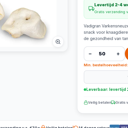
Levertijd 2-4 
Gratis verzending 
Vadigran Varkensneuzen
snack voor knaagdiere
de gezondheid van tan
−
+
Min. bestelhoeveelheid:
Leverbaar: levertij
Veilig betalen
Gratis 
verzending v.a. €70*
Veilig betalen
14 dagen retour
VISA
Bancontact