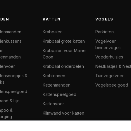
DEN
KATTEN
VOGELS
denmanden
Krabpalen
Parkieten
enkussens
Krabpaal grote katten
Vogelvoer
binnenvogels
il
Krabpalen voor Maine
denmanden
Coon
Voederhuisjes
denvoer
Krabpaal onderdelen
Nestkastjes & Nes
ensnoepjes &
Krabtonnen
Tuinvogelvoer
ks
Kattenmanden
Vogelspeelgoed
denspeelgoed
Kattenspeelgoed
band & Lijn
Kattenvoer
mpoo &
Klimwand voor katten
orging