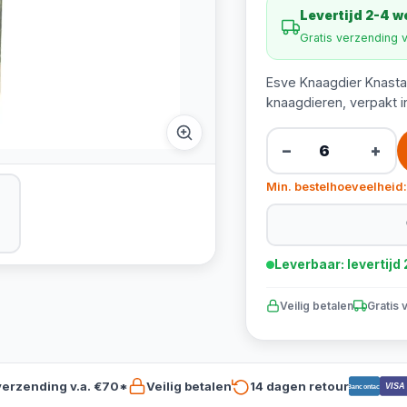
Levertijd 2-4 
Gratis verzending 
Esve Knaagdier Knasta
knaagdieren, verpakt i
−
+
Min. bestelhoeveelheid:
Leverbaar: levertij
Veilig betalen
Gratis 
verzending v.a. €70*
Veilig betalen
14 dagen retour
VISA
Bancontact