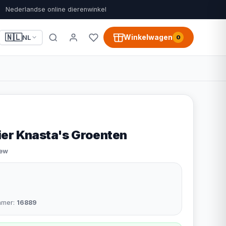
Nederlandse online dierenwinkel
🇳🇱
Winkelwagen
NL
0
er Knasta's Groenten
iew
mmer:
16889