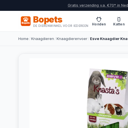
Gratis verzending v.a. €70* in Ne
Bopets
Honden
Katten
DE DIERENWINKEL VOOR IEDEREEN
Home
/
Knaagdieren
/
Knaagdierenvoer
/
Esve Knaagdier Kna