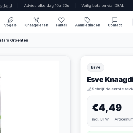
derland
|
Advies elke dag 10u-20u
|
Veilig betalen via iDEAL
|
Vogels
Knaagdieren
Fantail
Aanbiedingen
Contact
sta's Groenten
Esve
Esve Knaagdi
Schrijf de eerste rev
€4,49
incl. BTW · Artikelnu