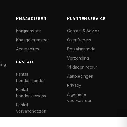
KNAAGDIEREN
KLANTENSERVICE
Konijnenvoer
Contact & Advies
Knaagdierenvoer
Over Bopets
Accessoires
Betaalmethode
Verzending
FANTAIL
ting
14 dagen retour
Fantail
Aanbiedingen
hondenmanden
Privacy
Fantail
Algemene
hondenkussens
voorwaarden
Fantail
vervanghoezen
Cat Climb Fantail