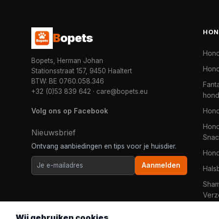
HON
B
opets
Hon
Bopets, Herman Johan
Hond
Stationsstraat 157, 9450 Haaltert
BTW: BE 0760.058.346
Fanta
+32 (0)53 839 642
·
care@bopets.eu
hon
Volg ons op Facebook
Hon
Hond
Nieuwsbrief
Snac
Ontvang aanbiedingen en tips voor je huisdier.
Hon
Aanmelden
Hals
Sha
Verz
Wij gebruiken cookies