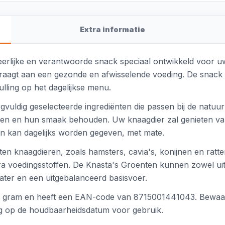
Extra informatie
erlijke en verantwoorde snack speciaal ontwikkeld voor u
jdraagt aan een gezonde en afwisselende voeding. De snack 
ulling op het dagelijkse menu.
gvuldig geselecteerde ingrediënten die passen bij de natuu
ven en hun smaak behouden. Uw knaagdier zal genieten van
n kan dagelijks worden gegeven, met mate.
en knaagdieren, zoals hamsters, cavia's, konijnen en ratte
xtra voedingsstoffen. De Knasta's Groenten kunnen zowel u
ater en een uitgebalanceerd basisvoer.
00 gram en heeft een EAN-code van 8715001441043. Bewaar
ng op de houdbaarheidsdatum voor gebruik.