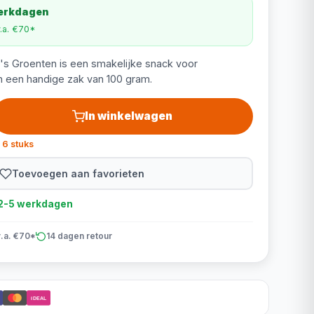
werkdagen
v.a. €70*
's Groenten is een smakelijke snack voor
n een handige zak van 100 gram.
In winkelwagen
 6 stuks
Toevoegen aan favorieten
d 2-5 werkdagen
v.a. €70*
14 dagen retour
iDEAL