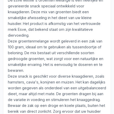
De Esve Mixxie's Groenten Melange is een heerlijke en
gevarieerde snack speciaal ontwikkeld voor
knaagdieren. Deze mix van groenten biedt een
smakelijke afwisseling in het dieet van uw kleine
huisdier. Het product is afkomstig van het vertrouwde
merk Esve, dat bekend staat om zijn kwalitatieve
diervoeding.
Deze groentenmelange wordt geleverd in een zak van
100 gram, ideaal om te gebruiken als tussendoortje of
beloning. De mix bestaat uit verschillende soorten
gedroogde groenten, wat zorgt voor een natuurlijke en
smakelijke ervaring. Het is eenvoudig te doseren en te
bewaren.
Deze snack is geschikt voor diverse knaagdieren, zoals
hamsters, cavia's, konijnen en muizen. Het kan dagelijks
worden gegeven als onderdeel van een uitgebalanceerd
dieet, maar altijd met mate. De groenten dragen bij aan
de variatie in voeding en stimuleren het knaaggedrag.
Bewaar de zak op een droge en koele plaats, buiten het
bereik van direct zonlicht. Zorg ervoor dat uw huisdier