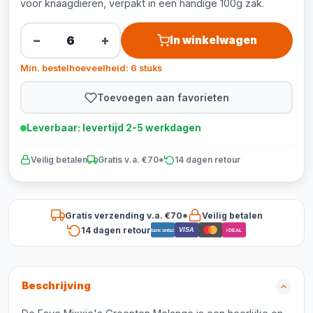
voor knaagdieren, verpakt in een handige 100g zak.
−
+
In winkelwagen
Min. bestelhoeveelheid: 6 stuks
Toevoegen aan favorieten
Leverbaar: levertijd 2-5 werkdagen
Veilig betalen
Gratis v.a. €70*
14 dagen retour
Gratis verzending v.a. €70*
Veilig betalen
14 dagen retour
VISA
Bancontact
iDEAL
Beschrijving