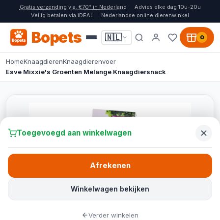
Gratis verzending v.a. €70* in Nederland
Advies elke dag 10u-20u
Veilig betalen via iDEAL
Nederlandse online dierenwinkel
Bopets
🇳🇱
0
Home
Knaagdieren
Knaagdierenvoer
Esve Mixxie's Groenten Melange Knaagdiersnack
Toegevoegd aan winkelwagen
Afrekenen
Winkelwagen bekijken
Verder winkelen