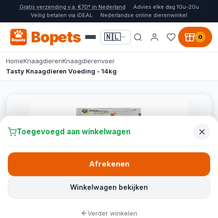
Gratis verzending v.a. €70* in Nederland
Advies elke dag 10u-20u
Veilig betalen via iDEAL
Nederlandse online dierenwinkel
Bopets
🇳🇱
0
Home
Knaagdieren
Knaagdierenvoer
Tasty Knaagdieren Voeding - 14kg
Toegevoegd aan winkelwagen
Afrekenen
Winkelwagen bekijken
Verder winkelen