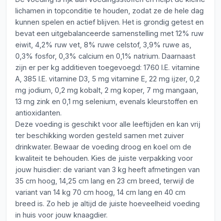
lichamen in topconditie te houden, zodat ze de hele dag
kunnen spelen en actief blijven. Het is grondig getest en
bevat een uitgebalanceerde samenstelling met 12% ruw
eiwit, 4,2% ruw vet, 8% ruwe celstof, 3,9% ruwe as,
0,3% fosfor, 0,3% calcium en 0,1% natrium. Daarnaast
zijn er per kg additieven toegevoegd: 1760 I.E. vitamine
A, 385 I.E. vitamine D3, 5 mg vitamine E, 22 mg ijzer, 0,2
mg jodium, 0,2 mg kobalt, 2 mg koper, 7 mg mangaan,
13 mg zink en 0,1 mg selenium, evenals kleurstoffen en
antioxidanten.
Deze voeding is geschikt voor alle leeftijden en kan vrij
ter beschikking worden gesteld samen met zuiver
drinkwater. Bewaar de voeding droog en koel om de
kwaliteit te behouden. Kies de juiste verpakking voor
jouw huisdier: de variant van 3 kg heeft afmetingen van
35 cm hoog, 14,25 cm lang en 23 cm breed, terwijl de
variant van 14 kg 70 cm hoog, 14 cm lang en 40 cm
breed is. Zo heb je altijd de juiste hoeveelheid voeding
in huis voor jouw knaagdier.