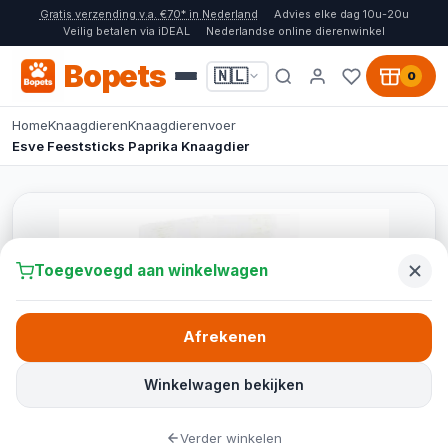
Gratis verzending v.a. €70* in Nederland
Advies elke dag 10u-20u
Veilig betalen via iDEAL
Nederlandse online dierenwinkel
Bopets
🇳🇱
0
Home
Knaagdieren
Knaagdierenvoer
Esve Feeststicks Paprika Knaagdier
Toegevoegd aan winkelwagen
Afrekenen
Winkelwagen bekijken
Verder winkelen