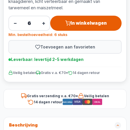
knaagdieren, licht verteerbaar en gemaakt van
tarwemeel en maiszetmeel.
−
+
In winkelwagen
Min. bestelhoeveelheid: 6 stuks
Toevoegen aan favorieten
Leverbaar: levertijd 2-5 werkdagen
Veilig betalen
Gratis v.a. €70*
14 dagen retour
Gratis verzending v.a. €70*
Veilig betalen
14 dagen retour
VISA
Bancontact
iDEAL
Beschrijving