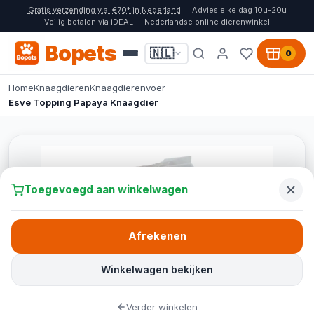
Gratis verzending v.a. €70* in Nederland
Advies elke dag 10u-20u
Veilig betalen via iDEAL
Nederlandse online dierenwinkel
Bopets
🇳🇱
0
Home
Knaagdieren
Knaagdierenvoer
Esve Topping Papaya Knaagdier
Toegevoegd aan winkelwagen
Afrekenen
Winkelwagen bekijken
Verder winkelen