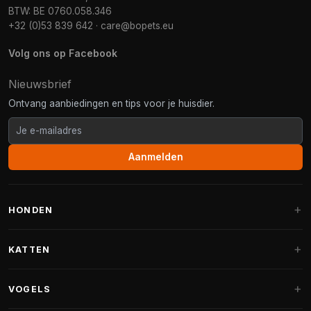
BTW: BE 0760.058.346
+32 (0)53 839 642
·
care@bopets.eu
Volg ons op Facebook
Nieuwsbrief
Ontvang aanbiedingen en tips voor je huisdier.
Aanmelden
HONDEN
Hondenmanden
KATTEN
Hondenkussens
Krabpalen
VOGELS
Fantail hondenmanden
Krabpaal grote katten