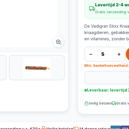
Levertijd 2-4 
Gratis verzending 
De Vadigran Stixx Knaag
knaagdieren, gebakken 
en vitamines, zonder 
−
+
Min. bestelhoeveelheid:
Leverbaar: levertij
Veilig betalen
Gratis 
verzending v.a. €70*
Veilig betalen
14 dagen retour
VISA
Bancontact