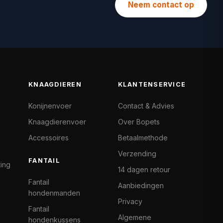
Neem contact op
KNAAGDIEREN
KLANTENSERVICE
Konijnenvoer
Contact & Advies
Knaagdierenvoer
Over Bopets
Accessoires
Betaalmethode
Verzending
FANTAIL
ting
14 dagen retour
Fantail
Aanbiedingen
hondenmanden
Privacy
Fantail
Algemene
hondenkussens