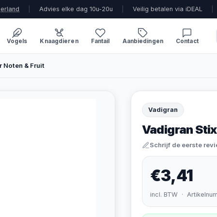
derland
|
Advies elke dag 10u-20u
|
Veilig betalen via iDEAL
|
Vogels
Knaagdieren
Fantail
Aanbiedingen
Contact
 Noten & Fruit
Vadigran
Vadigran Stix
Schrijf de eerste rev
€3,41
incl. BTW · Artikelnu