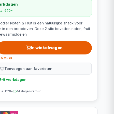
werkdagen
v.a. €70*
dier Noten & Fruit is een natuurlijke snack voor
in een broodoven. Deze 2 stix bevatten noten, fruit
bewaarmiddelen.
In winkelwagen
 5 stuks
Toevoegen aan favorieten
d 2-5 werkdagen
v.a. €70*
14 dagen retour
iDEAL