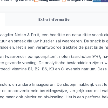
Extra informatie
dier Noten & Fruit, een heerlijke en natuurlijke snack die
ur en smaak die uw huisdier zal waarderen. De snack is ge
delen. Het is een verantwoorde traktatie die past bij de n
aden (waaronder pompoenpitten), noten (aardnoten 9%), ha
 een gezonde voeding. De analytische bestanddelen zijn: ru
egd: vitamine B1, B2, B6, K3 en C, evenals natrium. Deze s
amsters en andere knaagdieren. De stix zijn makkelijk vast 
r de onconventionele bereidingswijze, vergelijkbaar met wat
g maar ook plezier en afwisseling. Het is een perfecte bel