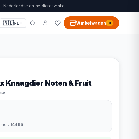
Nederlandse online dierenwinkel
🇳🇱
Winkelwagen
NL
0
x Knaagdier Noten & Fruit
iew
mmer:
14465