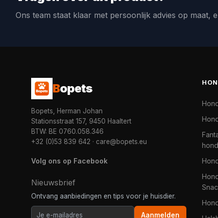
Ons team staat klaar met persoonlijk advies op maat, e
HON
B
opets
Hon
Bopets, Herman Johan
Hond
Stationsstraat 157, 9450 Haaltert
BTW: BE 0760.058.346
Fanta
+32 (0)53 839 642
·
care@bopets.eu
hon
Volg ons op Facebook
Hon
Hond
Nieuwsbrief
Snac
Ontvang aanbiedingen en tips voor je huisdier.
Hon
Aanmelden