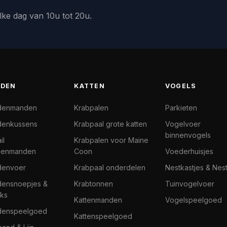
lke dag van 10u tot 20u.
DEN
KATTEN
VOGELS
denmanden
Krabpalen
Parkieten
enkussens
Krabpaal grote katten
Vogelvoer
binnenvogels
il
Krabpalen voor Maine
denmanden
Coon
Voederhuisjes
denvoer
Krabpaal onderdelen
Nestkastjes & Nes
ensnoepjes &
Krabtonnen
Tuinvogelvoer
ks
Kattenmanden
Vogelspeelgoed
denspeelgoed
Kattenspeelgoed