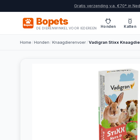
Gratis verzending v.a. €70* in Ne
Bopets
Honden
Katten
DE DIERENWINKEL VOOR IEDEREEN
Home
/
Honden
/
Knaagdierenvoer
/
Vadigran Stixx Knaagdier