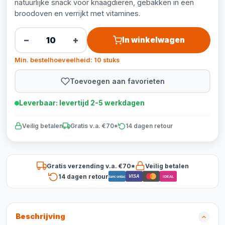
natuurlijke snack voor knaagdieren, gebakken in een
broodoven en verrijkt met vitamines.
−
+
In winkelwagen
Min. bestelhoeveelheid: 10 stuks
Toevoegen aan favorieten
Leverbaar: levertijd 2-5 werkdagen
Veilig betalen
Gratis v.a. €70*
14 dagen retour
Gratis verzending v.a. €70*
Veilig betalen
14 dagen retour
VISA
Bancontact
iDEAL
Beschrijving