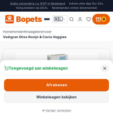
Gratis verzending v.a. €70* in Nederland
Advies elke dag 10u-20u
Veilig betalen via iDEAL
Nederlandse online dierenwinkel
Bopets
🇳🇱
0
Home
Honden
Knaagdierenvoer
Vadigran Stixx Konijn & Cavia Veggies
Toegevoegd aan winkelwagen
Afrekenen
Winkelwagen bekijken
Verder winkelen