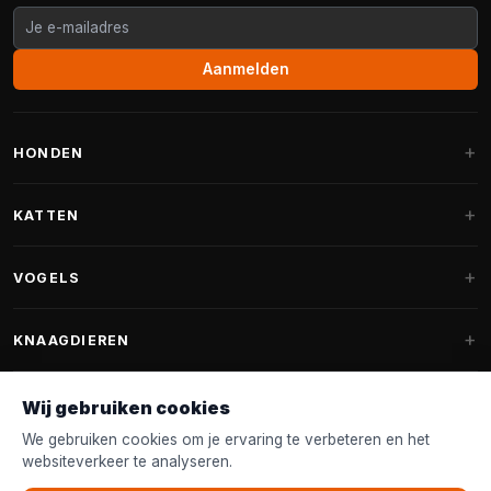
Aanmelden
HONDEN
Hondenmanden
KATTEN
Hondenkussens
Krabpalen
VOGELS
Fantail hondenmanden
Krabpaal grote katten
Hondenvoer
Parkieten
KNAAGDIEREN
Krabpalen voor Maine Coon
Hondensnoepjes & Snacks
Vogelvoer binnenvogels
Krabpaal onderdelen
Konijnenvoer
Wij gebruiken cookies
Hondenspeelgoed
Voederhuisjes
FANTAIL
Krabtonnen
Knaagdierenvoer
We gebruiken cookies om je ervaring te verbeteren en het
Halsband & Lijn
Nestkastjes & Nesting
websiteverkeer te analyseren.
Kattenmanden
Accessoires
Fantail hondenmanden
KLANTENSERVICE
Shampoo & Verzorging