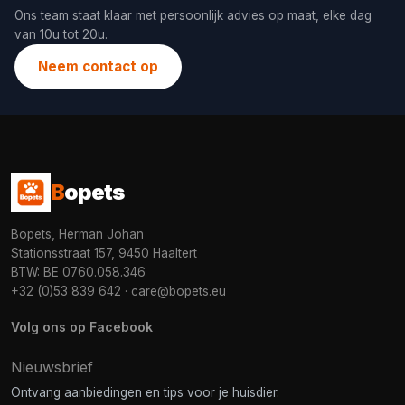
Ons team staat klaar met persoonlijk advies op maat, elke dag
van 10u tot 20u.
Neem contact op
B
opets
Bopets, Herman Johan
Stationsstraat 157, 9450 Haaltert
BTW: BE 0760.058.346
+32 (0)53 839 642
·
care@bopets.eu
Volg ons op Facebook
Nieuwsbrief
Ontvang aanbiedingen en tips voor je huisdier.