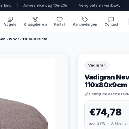
derland
|
Advies elke dag 10u-20u
|
Veilig betalen via iDEAL
|
Vogels
Knaagdieren
Fantail
Aanbiedingen
Contact
sen - Ivoor - 110x80x9cm
Vadigran
Vadigran Nev
110x80x9cm
Schrijf de eerste rev
€74,78
incl. BTW · Artikelnu