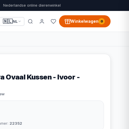
Nederlandse online dierenwinkel
🇳🇱
Winkelwagen
NL
0
a Ovaal Kussen - Ivoor -
iew
mmer:
22352