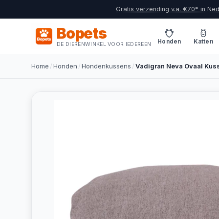
Gratis verzending v.a. €70* in Ne
Bopets
Honden
Katten
DE DIERENWINKEL VOOR IEDEREEN
Home
/
Honden
/
Hondenkussens
/
Vadigran Neva Ovaal Kus