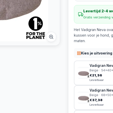
Levertijd 2-4 
Gratis verzending 
Het Vadigran Neva ovaa
kussen voor je hond, g
maten.
Kies je uitvoering
Vadigran Nev
Beige · 54x40
€21,36
Leverbaar
Vadigran Nev
Beige · 68x50
€37,38
Leverbaar