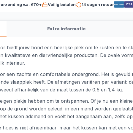
verzending v.a. €70*
Veilig betalen
14 dagen retour
VISA
Bancontact
Extra informatie
or biedt jouw hond een heerlijke plek om te rusten en te sl
 kwalitatieve en diervriendelijke producten. De ovale vorm
k interieur.
voor een zachte en comfortabele ondergrond. Het is gevuld 
ende slaapplek heeft. De afmetingen variëren per variant: d
 weegt afhankelijk van de maat tussen de 0,5 en 1,4 kg.
 eigen plekje hebben om te ontspannen. Of je nu een kleine 
p de grond worden gelegd, in een mand worden geplaatst
 is het kussen ademend en voelt het aangenaam aan, zelfs 
e hoes is niet afneembaar, maar het kussen kan met een 