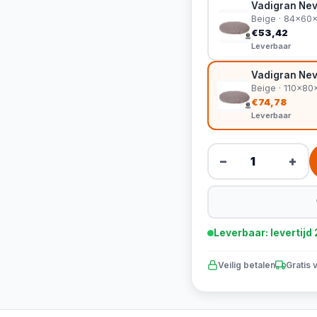
Vadigran Nev
Beige · 84x60
€53,42
Leverbaar
Vadigran Nev
Beige · 110x8
€74,78
Leverbaar
−
+
Leverbaar: levertij
Veilig betalen
Gratis 