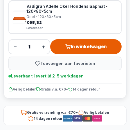
Vadigran Adelle Oker Hondenslaapmat -
120x80x5cm
Geel · 120x80x5cm
€65,32
Leverbaar
−
+
In winkelwagen
Toevoegen aan favorieten
Leverbaar: levertijd 2-5 werkdagen
Veilig betalen
Gratis v.a. €70*
14 dagen retour
Gratis verzending v.a. €70*
Veilig betalen
14 dagen retour
VISA
Bancontact
iDEAL