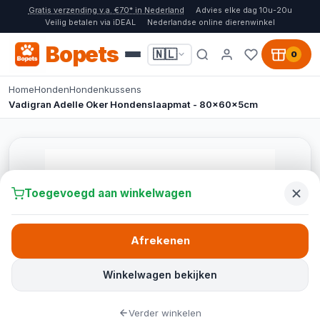
Gratis verzending v.a. €70* in Nederland
Advies elke dag 10u-20u
Veilig betalen via iDEAL
Nederlandse online dierenwinkel
Bopets
🇳🇱
0
Home
Honden
Hondenkussens
Vadigran Adelle Oker Hondenslaapmat - 80x60x5cm
Toegevoegd aan winkelwagen
Afrekenen
Winkelwagen bekijken
Verder winkelen