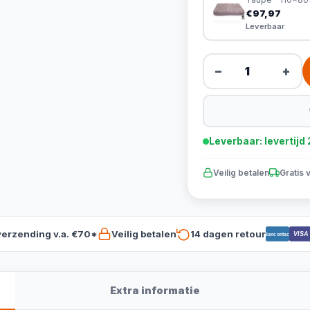
€97,97
Leverbaar
−
+
Leverbaar: levertij
Veilig betalen
Gratis 
verzending v.a. €70*
Veilig betalen
14 dagen retour
VISA
Bancontact
Extra informatie