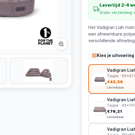
Levertijd 2-4 
Gratis verzending 
Het Vadigran Liah mat
een afneembare polyest
verschillende afmeting
Kies je uitvoering
Vadigran Lia
Taupe · 65x47
€43,56
Leverbaar
Vadigran Lia
Taupe · 95x7
€76,21
Leverbaar
Vadigran Lia
Taupe · 110x8