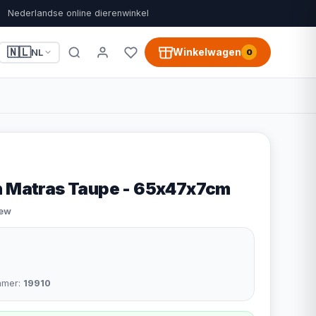
Nederlandse online dierenwinkel
🇳🇱
Winkelwagen
NL
0
h Matras Taupe - 65x47x7cm
iew
mmer:
19910