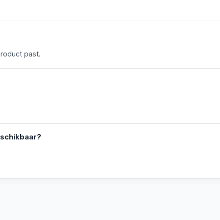
product past.
eschikbaar?