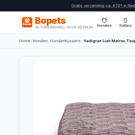
Gratis verzending v.a. €70* in Ne
Bopets
Honden
Katten
DE DIERENWINKEL VOOR IEDEREEN
Home
/
Honden
/
Hondenkussens
/
Vadigran Liah Matras Ta