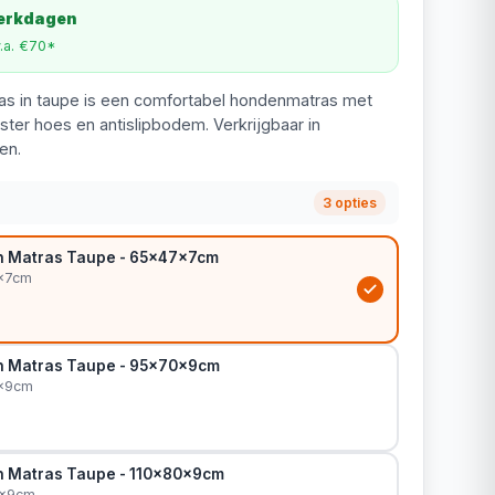
werkdagen
v.a. €70*
ras in taupe is een comfortabel hondenmatras met
er hoes en antislipbodem. Verkrijgbaar in
en.
3 opties
h Matras Taupe - 65x47x7cm
x7cm
h Matras Taupe - 95x70x9cm
0x9cm
h Matras Taupe - 110x80x9cm
0x9cm