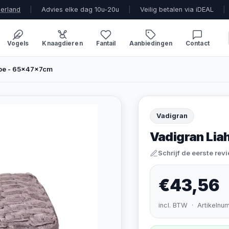
derland
|
Advies elke dag 10u-20u
|
Veilig betalen via iDEAL
|
Vogels
Knaagdieren
Fantail
Aanbiedingen
Contact
upe - 65x47x7cm
Vadigran
Vadigran Lia
Schrijf de eerste rev
€43,56
incl. BTW · Artikelnu