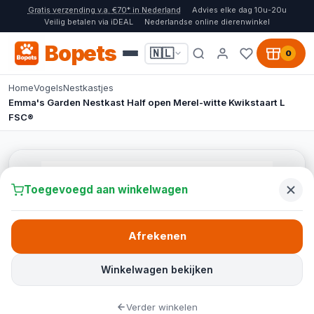
Gratis verzending v.a. €70* in Nederland
Advies elke dag 10u-20u
Veilig betalen via iDEAL
Nederlandse online dierenwinkel
Bopets
🇳🇱
0
Home
Vogels
Nestkastjes
Emma's Garden Nestkast Half open Merel-witte Kwikstaart L
FSC®
Toegevoegd aan winkelwagen
Afrekenen
Winkelwagen bekijken
Verder winkelen