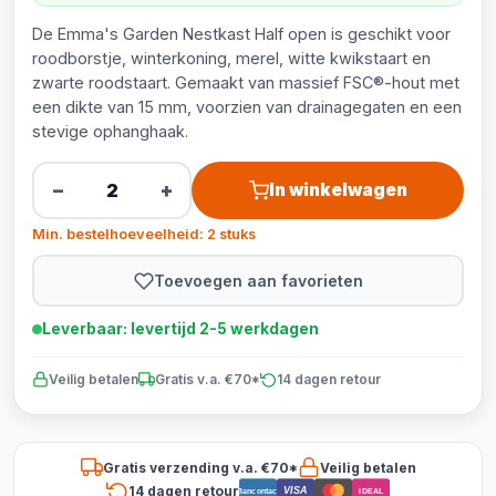
De Emma's Garden Nestkast Half open is geschikt voor
roodborstje, winterkoning, merel, witte kwikstaart en
zwarte roodstaart. Gemaakt van massief FSC®-hout met
een dikte van 15 mm, voorzien van drainagegaten en een
stevige ophanghaak.
−
+
In winkelwagen
Min. bestelhoeveelheid: 2 stuks
Toevoegen aan favorieten
Leverbaar: levertijd 2-5 werkdagen
Veilig betalen
Gratis v.a. €70*
14 dagen retour
Gratis verzending v.a. €70*
Veilig betalen
14 dagen retour
VISA
Bancontact
iDEAL