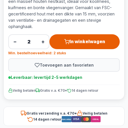
een massief houten nestkast, ideaal voor koolmees,
kuifmees en bonte vliegenvanger. Gemaakt van FSC-
gecertificeerd hout met een dikte van 15 mm, voorzien
van ventilatie- en drainagegaten en een stevige
ophanghaak.
−
+
In winkelwagen
Min. bestelhoeveelheid: 2 stuks
Toevoegen aan favorieten
Leverbaar: levertijd 2-5 werkdagen
Veilig betalen
Gratis v.a. €70*
14 dagen retour
Gratis verzending v.a. €70*
Veilig betalen
14 dagen retour
VISA
Bancontact
iDEAL