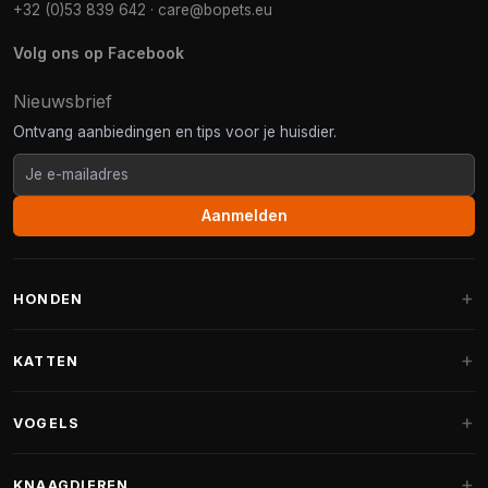
+32 (0)53 839 642
·
care@bopets.eu
Volg ons op Facebook
Nieuwsbrief
Ontvang aanbiedingen en tips voor je huisdier.
Aanmelden
HONDEN
Hondenmanden
KATTEN
Hondenkussens
Krabpalen
VOGELS
Fantail hondenmanden
Krabpaal grote katten
Hondenvoer
Parkieten
KNAAGDIEREN