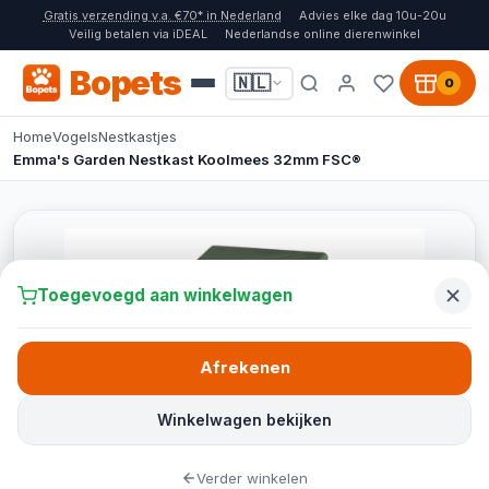
Gratis verzending v.a. €70* in Nederland
Advies elke dag 10u-20u
Veilig betalen via iDEAL
Nederlandse online dierenwinkel
Bopets
🇳🇱
0
Home
Vogels
Nestkastjes
Emma's Garden Nestkast Koolmees 32mm FSC®
Toegevoegd aan winkelwagen
Afrekenen
Winkelwagen bekijken
Verder winkelen