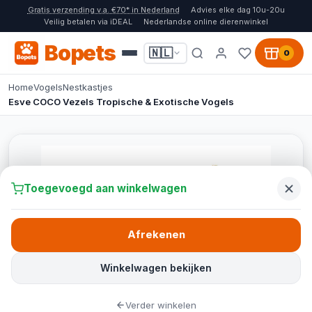
Gratis verzending v.a. €70* in Nederland
Advies elke dag 10u-20u
Veilig betalen via iDEAL
Nederlandse online dierenwinkel
Bopets
🇳🇱
0
Home
Vogels
Nestkastjes
Esve COCO Vezels Tropische & Exotische Vogels
Toegevoegd aan winkelwagen
Afrekenen
Winkelwagen bekijken
Verder winkelen