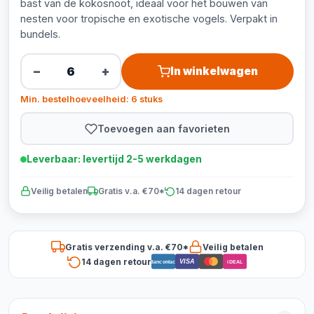
bast van de kokosnoot, ideaal voor het bouwen van
nesten voor tropische en exotische vogels. Verpakt in
bundels.
−
+
In winkelwagen
Min. bestelhoeveelheid: 6 stuks
Toevoegen aan favorieten
Leverbaar: levertijd 2-5 werkdagen
Veilig betalen
Gratis v.a. €70*
14 dagen retour
Gratis verzending v.a. €70*
Veilig betalen
14 dagen retour
VISA
Bancontact
iDEAL