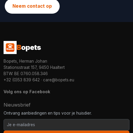
Neem contact op
B
opets
Bopets, Herman Johan
Stationsstraat 157, 9450 Haaltert
BTW: BE 0760.058.346
+32 (0)53 839 642
·
care@bopets.eu
Volg ons op Facebook
Nieuwsbrief
Ontvang aanbiedingen en tips voor je huisdier.