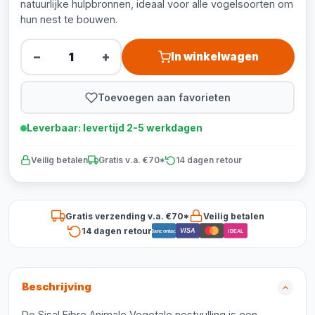
natuurlijke hulpbronnen, ideaal voor alle vogelsoorten om
hun nest te bouwen.
−
+
In winkelwagen
Toevoegen aan favorieten
Leverbaar: levertijd 2-5 werkdagen
Veilig betalen
Gratis v.a. €70*
14 dagen retour
Gratis verzending v.a. €70*
Veilig betalen
14 dagen retour
VISA
Bancontact
iDEAL
Beschrijving
De Sisal Fibre Animale Vegetale nestvulling is een