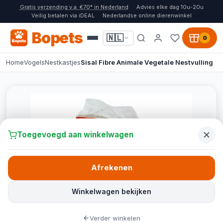
Gratis verzending v.a. €70* in Nederland
Advies elke dag 10u-20u
Veilig betalen via iDEAL
Nederlandse online dierenwinkel
Bopets
🇳🇱
0
Home
Vogels
Nestkastjes
Sisal Fibre Animale Vegetale Nestvulling
Toegevoegd aan winkelwagen
Afrekenen
Winkelwagen bekijken
Verder winkelen