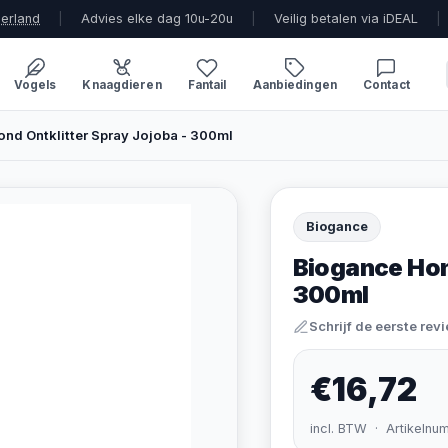
derland
|
Advies elke dag 10u-20u
|
Veilig betalen via iDEAL
|
Vogels
Knaagdieren
Fantail
Aanbiedingen
Contact
nd Ontklitter Spray Jojoba - 300ml
Biogance
Biogance Hon
300ml
Schrijf de eerste rev
€16,72
incl. BTW · Artikelnu