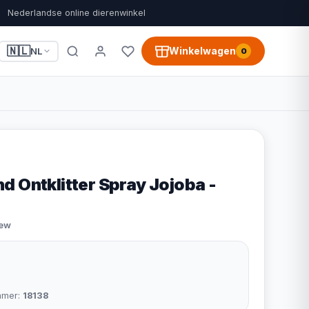
Nederlandse online dierenwinkel
🇳🇱
Winkelwagen
NL
0
d Ontklitter Spray Jojoba -
iew
mmer:
18138