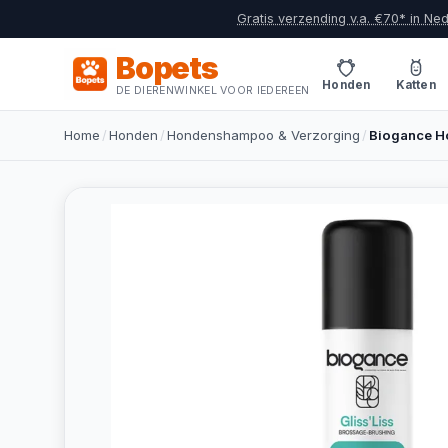
Gratis verzending v.a. €70* in Ne
Bopets
Honden
Katten
DE DIERENWINKEL VOOR IEDEREEN
Home
/
Honden
/
Hondenshampoo & Verzorging
/
Biogance Ho