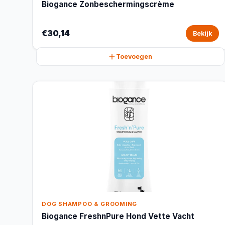
Biogance Zonbeschermingscrème
€30,14
Bekijk
Toevoegen
DOG SHAMPOO & GROOMING
Biogance FreshnPure Hond Vette Vacht