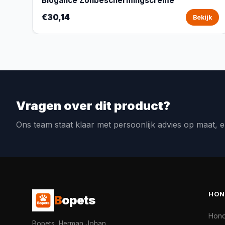
Biogance Zonbeschermingscrème
€30,14
Bekijk
Vragen over dit product?
Ons team staat klaar met persoonlijk advies op maat, e
HON
B
opets
Hon
Bopets, Herman Johan