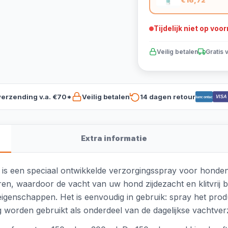
€16,72
Tijdelijk niet op voo
Veilig betalen
Gratis 
verzending v.a. €70*
Veilig betalen
14 dagen retour
VISA
Bancontact
Extra informatie
is een speciaal ontwikkelde verzorgingsspray voor honden
en, waardoor de vacht van uw hond zijdezacht en klitvrij blij
genschappen. Het is eenvoudig in gebruik: spray het prod
g worden gebruikt als onderdeel van de dagelijkse vachtver