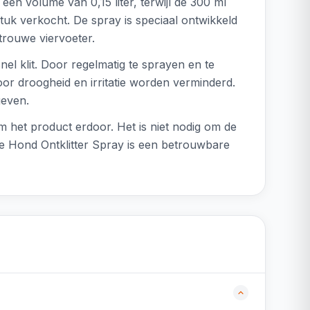
een volume van 0,15 liter, terwijl de 300 ml
stuk verkocht. De spray is speciaal ontwikkeld
trouwe viervoeter.
el klit. Door regelmatig te sprayen en te
or droogheid en irritatie worden verminderd.
geven.
m het product erdoor. Het is niet nodig om de
ce Hond Ontklitter Spray is een betrouwbare