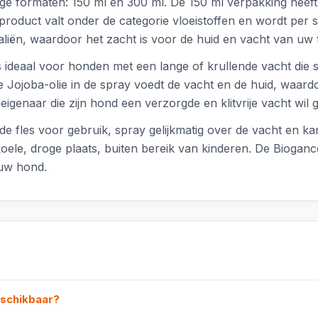
dige formaten: 150 ml en 300 ml. De 150 ml verpakking heeft 
product valt onder de categorie vloeistoffen en wordt per 
iën, waardoor het zacht is voor de huid en vacht van uw 
 ideaal voor honden met een lange of krullende vacht die sn
 Jojoba-olie in de spray voedt de vacht en de huid, waardo
igenaar die zijn hond een verzorgde en klitvrije vacht wil 
de fles voor gebruik, spray gelijkmatig over de vacht en ka
oele, droge plaats, buiten bereik van kinderen. De Biogan
 uw hond.
eschikbaar?