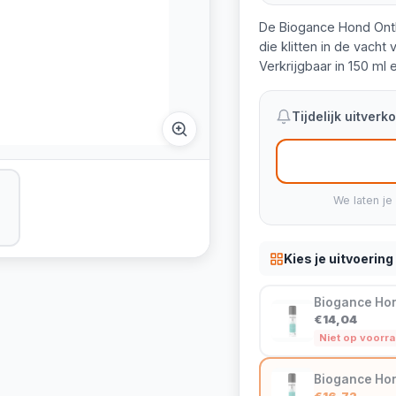
De Biogance Hond Ontk
die klitten in de vach
Verkrijgbaar in 150 ml 
Tijdelijk uitver
We laten je
Kies je uitvoering
Biogance Hond
€14,04
Niet op voorr
Biogance Hon