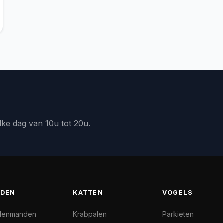
lke dag van 10u tot 20u.
DEN
KATTEN
VOGELS
denmanden
Krabpalen
Parkieten