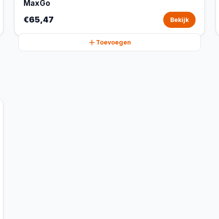
MaxGo
€65,47
Bekijk
Toevoegen