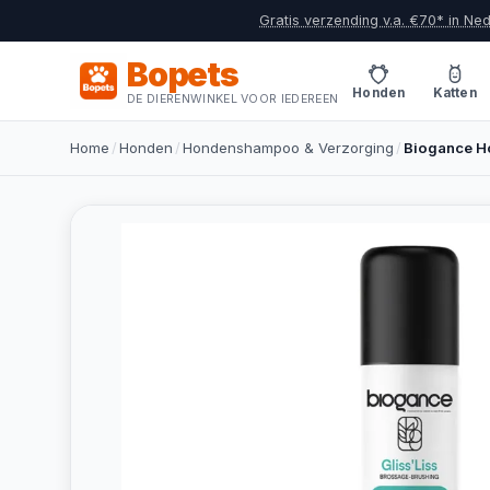
Gratis verzending v.a. €70* in Ne
Bopets
Honden
Katten
DE DIERENWINKEL VOOR IEDEREEN
Home
/
Honden
/
Hondenshampoo & Verzorging
/
Biogance Ho