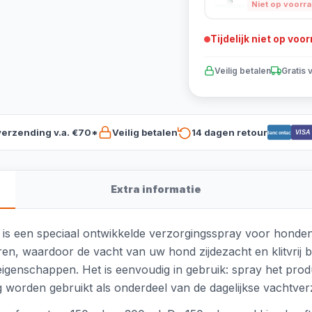
Niet op voorr
Tijdelijk niet op voo
Veilig betalen
Gratis 
verzending v.a. €70*
Veilig betalen
14 dagen retour
VISA
Bancontact
Extra informatie
is een speciaal ontwikkelde verzorgingsspray voor honden
en, waardoor de vacht van uw hond zijdezacht en klitvrij blij
genschappen. Het is eenvoudig in gebruik: spray het prod
g worden gebruikt als onderdeel van de dagelijkse vachtver