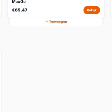
MaxGo
€65,47
Bekijk
Toevoegen