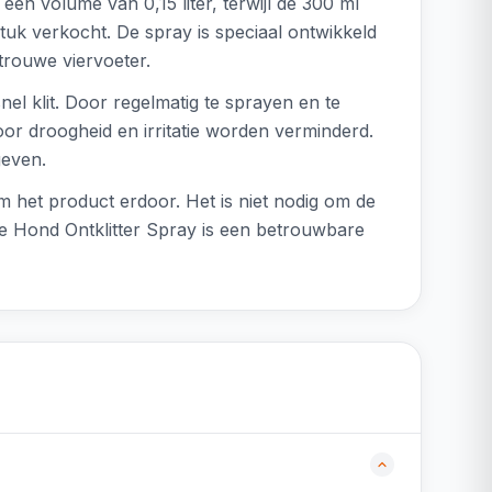
een volume van 0,15 liter, terwijl de 300 ml
stuk verkocht. De spray is speciaal ontwikkeld
trouwe viervoeter.
el klit. Door regelmatig te sprayen en te
or droogheid en irritatie worden verminderd.
geven.
m het product erdoor. Het is niet nodig om de
ce Hond Ontklitter Spray is een betrouwbare