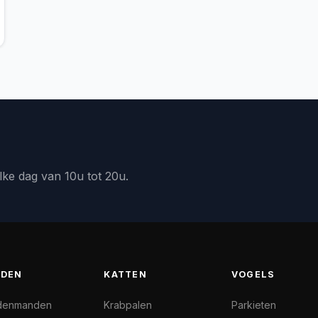
lke dag van 10u tot 20u.
DEN
KATTEN
VOGELS
denmanden
Krabpalen
Parkieten