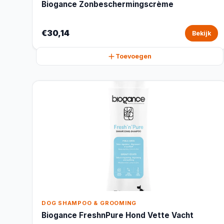
Biogance Zonbeschermingscrème
€30,14
Bekijk
Toevoegen
DOG SHAMPOO & GROOMING
Biogance FreshnPure Hond Vette Vacht