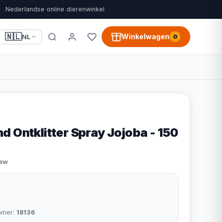
Nederlandse online dierenwinkel
🇳🇱
Winkelwagen
NL
0
d Ontklitter Spray Jojoba - 150
iew
mmer:
18136