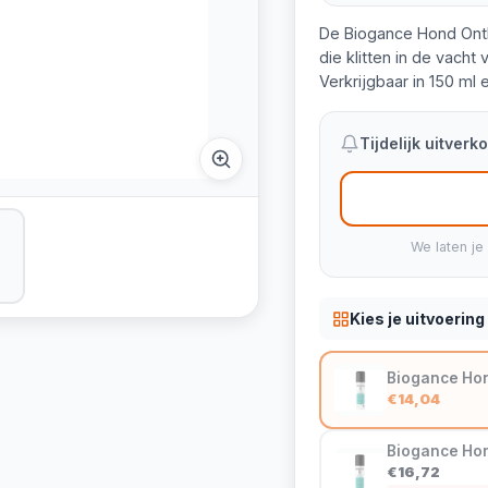
De Biogance Hond Ontk
die klitten in de vach
Verkrijgbaar in 150 ml 
Tijdelijk uitver
We laten je
Kies je uitvoering
Biogance Hond
€14,04
Biogance Hon
€16,72