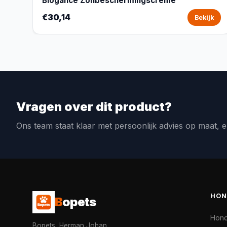
Biogance Zonbeschermingscrème
€30,14
Bekijk
Vragen over dit product?
Ons team staat klaar met persoonlijk advies op maat, e
HON
B
opets
Hon
Bopets, Herman Johan