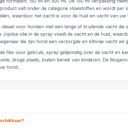
dige formaten: 150 ml en 300 ml. De 150 ml verpakking heeft 
product valt onder de categorie vloeistoffen en wordt per 
iën, waardoor het zacht is voor de huid en vacht van uw 
 ideaal voor honden met een lange of krullende vacht die sn
 Jojoba-olie in de spray voedt de vacht en de huid, waardo
igenaar die zijn hond een verzorgde en klitvrije vacht wil 
de fles voor gebruik, spray gelijkmatig over de vacht en ka
oele, droge plaats, buiten bereik van kinderen. De Biogan
 uw hond.
eschikbaar?