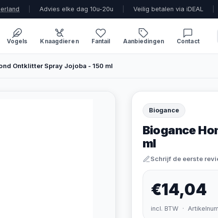
derland
|
Advies elke dag 10u-20u
|
Veilig betalen via iDEAL
|
Vogels
Knaagdieren
Fantail
Aanbiedingen
Contact
nd Ontklitter Spray Jojoba - 150 ml
Biogance
Biogance Hon
ml
Schrijf de eerste rev
€14,04
incl. BTW · Artikelnu