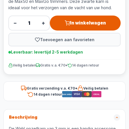
de Max50 en MaxGo trimmers. Deze zwarte kam is
ideaal voor het verzorgen van de vacht van uw hond.
−
+
In winkelwagen
Toevoegen aan favorieten
Leverbaar: levertijd 2-5 werkdagen
Veilig betalen
Gratis v.a. €70*
14 dagen retour
Gratis verzending v.a. €70*
Veilig betalen
14 dagen retour
VISA
Bancontact
iDEAL
Beschrijving
De Wahl opzetkam van 3 mm is een handig accessoire