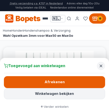
Gratis verzending v.a. €70* in Nederland
Advies elke dag 10u-20u
Veilig betalen via iDEAL
Nederlandse online dierenwinkel
Bopets
🇳🇱
0
Home
Honden
Hondenshampoo & Verzorging
Wahl Opzetkam 3mm voor Max50 en MaxGo
Toegevoegd aan winkelwagen
Afrekenen
Winkelwagen bekijken
Verder winkelen