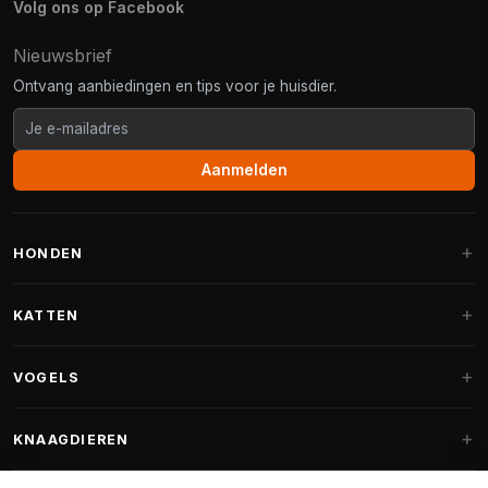
Volg ons op Facebook
Nieuwsbrief
Ontvang aanbiedingen en tips voor je huisdier.
Aanmelden
HONDEN
Hondenmanden
KATTEN
Hondenkussens
Krabpalen
VOGELS
Fantail hondenmanden
Krabpaal grote katten
Hondenvoer
Parkieten
KNAAGDIEREN
Krabpalen voor Maine Coon
Hondensnoepjes & Snacks
Vogelvoer binnenvogels
Krabpaal onderdelen