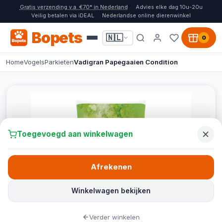
Gratis verzending v.a. €70* in Nederland
Advies elke dag 10u-20u
Veilig betalen via iDEAL
Nederlandse online dierenwinkel
Bopets
🇳🇱
0
Home
Vogels
Parkieten
Vadigran Papegaaien Condition
Toegevoegd aan winkelwagen
Afrekenen
Winkelwagen bekijken
Verder winkelen