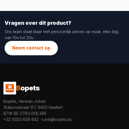
Vragen over dit product?
Ons team staat klaar met persoonlijk advies op maat, elke dag
van 10u tot 20u.
Neem contact op
B
opets
Bopets, Herman Johan
Stationsstraat 157, 9450 Haaltert
BTW: BE 0760.058.346
+32 (0)53 839 642
·
care@bopets.eu