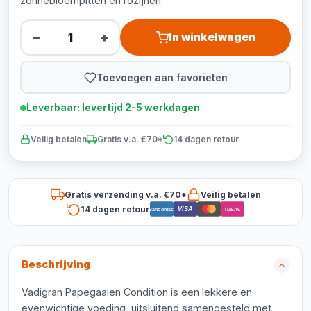
zonnebloempitten en rozijnen.
−
+
In winkelwagen
Toevoegen aan favorieten
Leverbaar: levertijd 2-5 werkdagen
Veilig betalen
Gratis v.a. €70*
14 dagen retour
Gratis verzending v.a. €70*
Veilig betalen
14 dagen retour
VISA
Bancontact
iDEAL
Beschrijving
Vadigran Papegaaien Condition is een lekkere en
evenwichtige voeding, uitsluitend samengesteld met