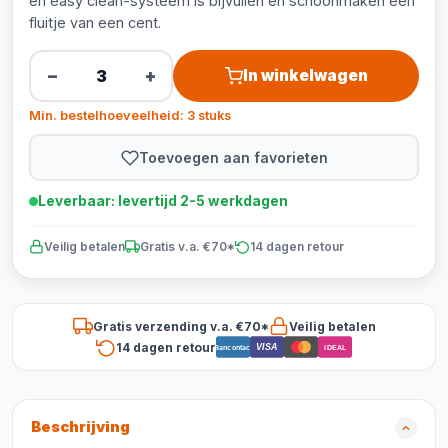
en easy clean-systeem is bijvullen en schoonmaken een
fluitje van een cent.
−
+
In winkelwagen
Min. bestelhoeveelheid: 3 stuks
Toevoegen aan favorieten
Leverbaar: levertijd 2-5 werkdagen
Veilig betalen
Gratis v.a. €70*
14 dagen retour
Gratis verzending v.a. €70*
Veilig betalen
14 dagen retour
VISA
Bancontact
iDEAL
Beschrijving