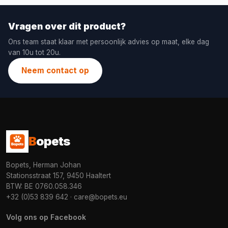
Vragen over dit product?
Ons team staat klaar met persoonlijk advies op maat, elke dag
van 10u tot 20u.
Neem contact op
B
opets
Bopets, Herman Johan
Stationsstraat 157, 9450 Haaltert
BTW: BE 0760.058.346
+32 (0)53 839 642
·
care@bopets.eu
Volg ons op Facebook