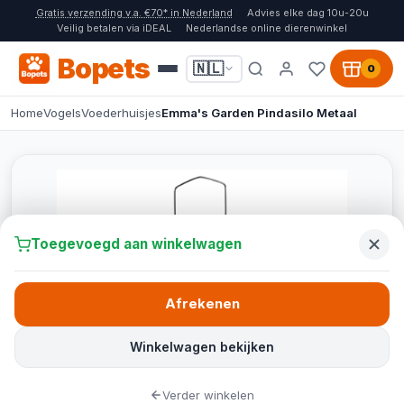
Gratis verzending v.a. €70* in Nederland
Advies elke dag 10u-20u
Veilig betalen via iDEAL
Nederlandse online dierenwinkel
Bopets
🇳🇱
0
Home
Vogels
Voederhuisjes
Emma's Garden Pindasilo Metaal
Toegevoegd aan winkelwagen
Afrekenen
Winkelwagen bekijken
Verder winkelen