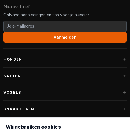
Nieuwsbrief
Ontvang aanbiedingen en tips voor je huisdier.
Aanmelden
HONDEN
Hondenmanden
KATTEN
Hondenkussens
Krabpalen
VOGELS
Fantail hondenmanden
Krabpaal grote katten
Hondenvoer
Parkieten
KNAAGDIEREN
Krabpalen voor Maine Coon
Hondensnoepjes & Snacks
Vogelvoer binnenvogels
Krabpaal onderdelen
Konijnenvoer
Wij gebruiken cookies
Hondenspeelgoed
Voederhuisjes