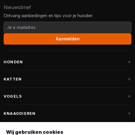
Nieuwsbrief
Ontvang aanbiedingen en tips voor je huisdier.
Aanmelden
HONDEN
Hondenmanden
KATTEN
Hondenkussens
Krabpalen
VOGELS
Fantail hondenmanden
Krabpaal grote katten
Hondenvoer
Parkieten
KNAAGDIEREN
Krabpalen voor Maine Coon
Hondensnoepjes & Snacks
Vogelvoer binnenvogels
Krabpaal onderdelen
Konijnenvoer
Wij gebruiken cookies
Hondenspeelgoed
Voederhuisjes