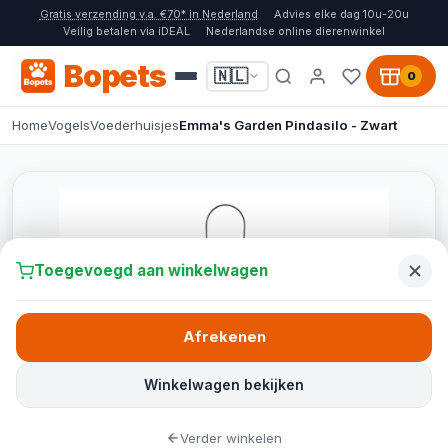
Gratis verzending v.a. €70* in Nederland
Advies elke dag 10u-20u
Veilig betalen via iDEAL
Nederlandse online dierenwinkel
Bopets
🇳🇱
0
Home
Vogels
Voederhuisjes
Emma's Garden Pindasilo - Zwart
Toegevoegd aan winkelwagen
Afrekenen
Winkelwagen bekijken
Verder winkelen