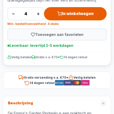
drainagegaatjes blijft het voer vers en schimmelvrij.
−
+
In winkelwagen
Min. bestelhoeveelheid: 4 stuks
Toevoegen aan favorieten
Leverbaar: levertijd 2-5 werkdagen
Veilig betalen
Gratis v.a. €70*
14 dagen retour
Gratis verzending v.a. €70*
Veilig betalen
14 dagen retour
VISA
Bancontact
iDEAL
Beschrijving
De Emma's Garden Pindasilo is een praktisch en