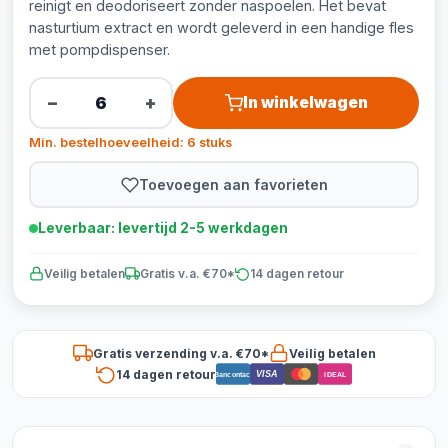
reinigt en deodoriseert zonder naspoelen. Het bevat
nasturtium extract en wordt geleverd in een handige fles
met pompdispenser.
−
+
In winkelwagen
Min. bestelhoeveelheid: 6 stuks
Toevoegen aan favorieten
Leverbaar: levertijd 2-5 werkdagen
Veilig betalen
Gratis v.a. €70*
14 dagen retour
Gratis verzending v.a. €70*
Veilig betalen
14 dagen retour
VISA
Bancontact
iDEAL