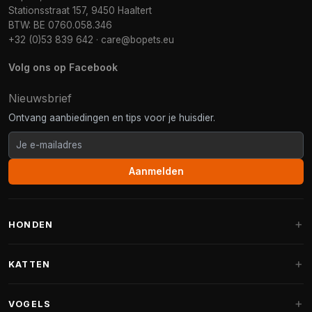
Stationsstraat 157, 9450 Haaltert
BTW: BE 0760.058.346
+32 (0)53 839 642
·
care@bopets.eu
Volg ons op Facebook
Nieuwsbrief
Ontvang aanbiedingen en tips voor je huisdier.
Aanmelden
HONDEN
Hondenmanden
KATTEN
Hondenkussens
Krabpalen
VOGELS
Fantail hondenmanden