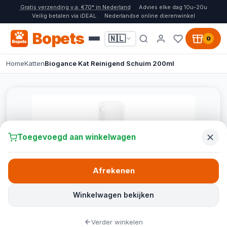
Gratis verzending v.a. €70* in Nederland
Advies elke dag 10u-20u
Veilig betalen via iDEAL
Nederlandse online dierenwinkel
Bopets
🇳🇱
0
Home
Katten
Biogance Kat Reinigend Schuim 200ml
Toegevoegd aan winkelwagen
Afrekenen
Winkelwagen bekijken
Verder winkelen