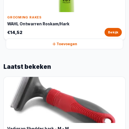
GROOMING RAKES
WAHL Ontwarren Roskam/Hark
€14,52
Bekijk
Toevoegen
Laatst bekeken
Vadigran Shedder hark - M - M