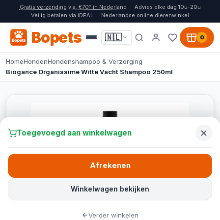
Gratis verzending v.a. €70* in Nederland
Advies elke dag 10u-20u
Veilig betalen via iDEAL
Nederlandse online dierenwinkel
Bopets
🇳🇱
0
Home
Honden
Hondenshampoo & Verzorging
Biogance Organissime Witte Vacht Shampoo 250ml
Toegevoegd aan winkelwagen
Afrekenen
Winkelwagen bekijken
Verder winkelen