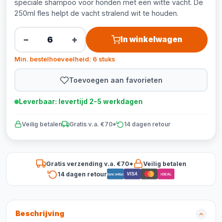
speciale shampoo voor honden met een witte vacht. De
250ml fles helpt de vacht stralend wit te houden.
−
+
In winkelwagen
Min. bestelhoeveelheid: 6 stuks
Toevoegen aan favorieten
Leverbaar: levertijd 2-5 werkdagen
Veilig betalen
Gratis v.a. €70*
14 dagen retour
Gratis verzending v.a. €70*
Veilig betalen
14 dagen retour
VISA
Bancontact
iDEAL
Beschrijving