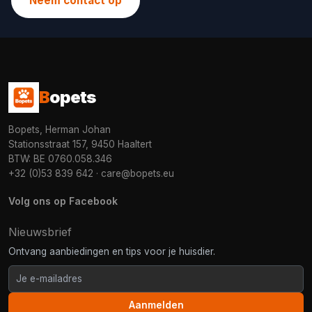
Neem contact op
B
opets
Bopets, Herman Johan
Stationsstraat 157, 9450 Haaltert
BTW: BE 0760.058.346
+32 (0)53 839 642
·
care@bopets.eu
Volg ons op Facebook
Nieuwsbrief
Ontvang aanbiedingen en tips voor je huisdier.
Aanmelden