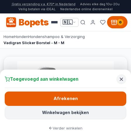
Gratis verzending v.a. €70* in Nederland
Advies elke dag 10u-20u
Veilig betalen via iDEAL
Nederlandse online dierenwinkel
Bopets
🇳🇱
0
Home
Honden
Hondenshampoo & Verzorging
Vadigran Slicker Borstel - M - M
Toegevoegd aan winkelwagen
Afrekenen
Winkelwagen bekijken
Verder winkelen