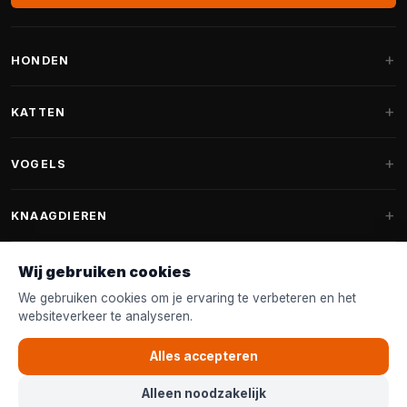
HONDEN
Hondenmanden
KATTEN
Hondenkussens
Krabpalen
VOGELS
Fantail hondenmanden
Krabpaal grote katten
Hondenvoer
Parkieten
KNAAGDIEREN
Krabpalen voor Maine Coon
Hondensnoepjes & Snacks
Vogelvoer binnenvogels
Krabpaal onderdelen
Konijnenvoer
Wij gebruiken cookies
Hondenspeelgoed
Voederhuisjes
FANTAIL
Krabtonnen
Knaagdierenvoer
We gebruiken cookies om je ervaring te verbeteren en het
Halsband & Lijn
Nestkastjes & Nesting
websiteverkeer te analyseren.
Kattenmanden
Accessoires
Fantail hondenmanden
KLANTENSERVICE
Shampoo & Verzorging
Tuinvogelvoer
Kattenspeelgoed
Alles accepteren
Fantail hondenkussens
Vogelspeelgoed
Contact & Advies
Kattenvoer
Alleen noodzakelijk
Fantail vervanghoezen