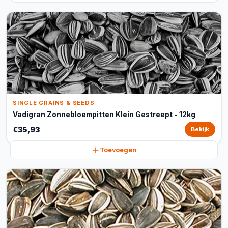
SINGLE GRAINS & SEEDS
Vadigran Zonnebloempitten Klein Gestreept - 12kg
€35,93
Bekijk
Toevoegen