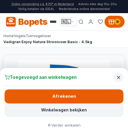
Gratis verzending v.a. €70* in Nederland
Advies elke dag 10u-20u
Veilig betalen via iDEAL
Nederlandse online dierenwinkel
Bopets
🇳🇱
0
Home
Vogels
Tuinvogelvoer
Vadigran Enjoy Nature Strooivoer Basic - 4.5kg
Toegevoegd aan winkelwagen
Afrekenen
Winkelwagen bekijken
Verder winkelen