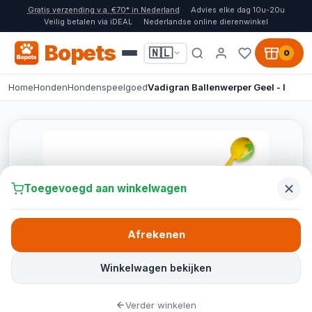
Gratis verzending v.a. €70* in Nederland
Advies elke dag 10u-20u
Veilig betalen via iDEAL
Nederlandse online dierenwinkel
Bopets
🇳🇱
0
Home
Honden
Hondenspeelgoed
Vadigran Ballenwerper Geel - l
Toegevoegd aan winkelwagen
Afrekenen
Winkelwagen bekijken
Verder winkelen