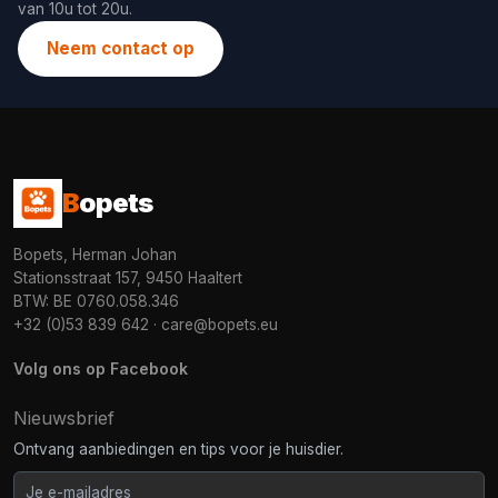
van 10u tot 20u.
Neem contact op
B
opets
Bopets, Herman Johan
Stationsstraat 157, 9450 Haaltert
BTW: BE 0760.058.346
+32 (0)53 839 642
·
care@bopets.eu
Volg ons op Facebook
Nieuwsbrief
Ontvang aanbiedingen en tips voor je huisdier.