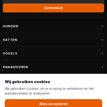
Aanmelden
HONDEN
Hondenmanden
KATTEN
Hondenkussens
Krabpalen
VOGELS
Fantail hondenmanden
Krabpaal grote katten
Hondenvoer
Parkieten
KNAAGDIEREN
Krabpalen voor Maine Coon
Hondensnoepjes & Snacks
Vogelvoer binnenvogels
Krabpaal onderdelen
Konijnenvoer
Wij gebruiken cookies
Hondenspeelgoed
Voederhuisjes
FANTAIL
Krabtonnen
Knaagdierenvoer
We gebruiken cookies om je ervaring te verbeteren en het
Halsband & Lijn
Nestkastjes & Nesting
websiteverkeer te analyseren.
Kattenmanden
Accessoires
Fantail hondenmanden
KLANTENSERVICE
Shampoo & Verzorging
Tuinvogelvoer
Kattenspeelgoed
Alles accepteren
Fantail hondenkussens