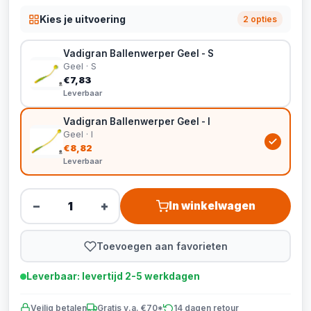
Kies je uitvoering
2 opties
Vadigran Ballenwerper Geel - S
Geel · S
€7,83
Leverbaar
Vadigran Ballenwerper Geel - l
Geel · l
€8,82
Leverbaar
−
+
In winkelwagen
Toevoegen aan favorieten
Leverbaar: levertijd 2-5 werkdagen
Veilig betalen
Gratis v.a. €70*
14 dagen retour