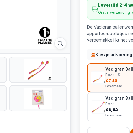
Levertijd 2-4 
Gratis verzending 
De Vadigran ballenwerp
apporteerspelletjes me
vergemakkelijkt het ve
Kies je uitvoering
Vadigran Bal
Roze · S
€7,83
Leverbaar
Vadigran Bal
Roze · L
€8,82
Leverbaar