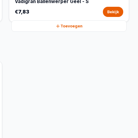
Vadigran Ballenwerper Geel - S
€7,83
Bekijk
Toevoegen