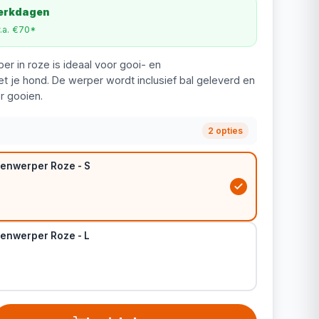
werkdagen
v.a. €70*
er in roze is ideaal voor gooi- en
t je hond. De werper wordt inclusief bal geleverd en
r gooien.
2 opties
lenwerper Roze - S
lenwerper Roze - L