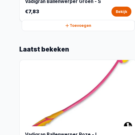
Vadigran Ballenwerper Groen - S
€7,83
Bekijk
Toevoegen
Laatst bekeken
Vadigran Ballenwerper Roze - L