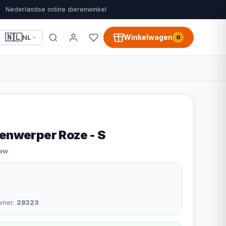
Nederlandse online dierenwinkel
🇳🇱
Winkelwagen
NL
0
lenwerper Roze - S
iew
mmer:
28323