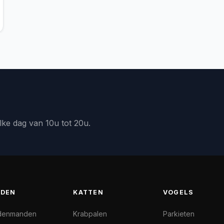
lke dag van 10u tot 20u.
DEN
KATTEN
VOGELS
denmanden
Krabpalen
Parkieten