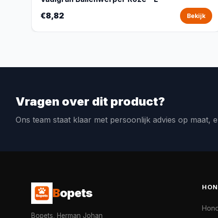
€8,82
Bekijk
Vragen over dit product?
Ons team staat klaar met persoonlijk advies op maat, e
HON
B
opets
Hon
Bopets, Herman Johan