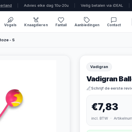
derland
|
Advies elke dag 10u-20u
|
Veilig betalen via iDEAL
|
Vogels
Knaagdieren
Fantail
Aanbiedingen
Contact
Roze - S
Vadigran
Vadigran Bal
Schrijf de eerste rev
€7,83
incl. BTW · Artikelnu