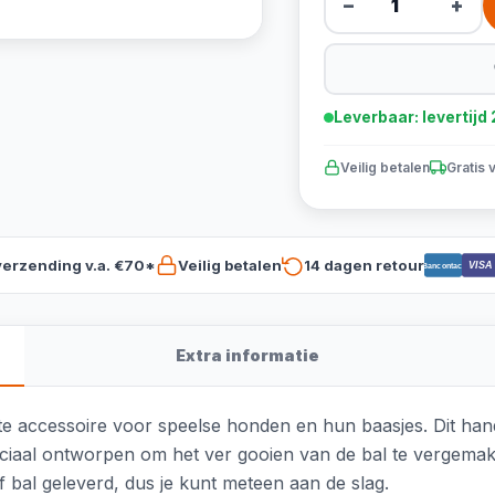
−
+
Leverbaar: levertij
Veilig betalen
Gratis 
verzending v.a. €70*
Veilig betalen
14 dagen retour
VISA
Bancontact
Extra informatie
cte accessoire voor speelse honden en hun baasjes. Dit ha
eciaal ontworpen om het ver gooien van de bal te vergemakke
f bal geleverd, dus je kunt meteen aan de slag.