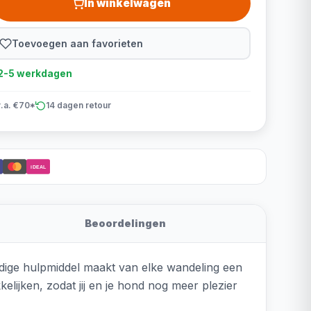
In winkelwagen
Toevoegen aan favorieten
d 2-5 werkdagen
v.a. €70*
14 dagen retour
iDEAL
Beoordelingen
ndige hulpmiddel maakt van elke wandeling een
lijken, zodat jij en je hond nog meer plezier