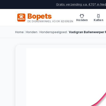
Gratis verzending v.a. €70* in Ne
Bopets
Honden
Katten
DE DIERENWINKEL VOOR IEDEREEN
Home
/
Honden
/
Hondenspeelgoed
/
Vadigran Ballenwerper 