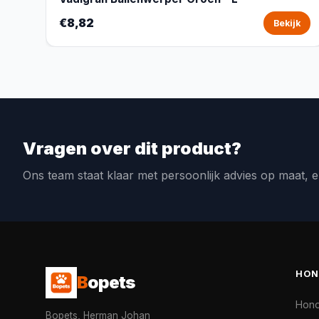
€8,82
Bekijk
Vragen over dit product?
Ons team staat klaar met persoonlijk advies op maat, e
HON
B
opets
Hon
Bopets, Herman Johan