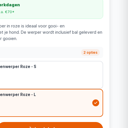
werkdagen
v.a. €70*
er in roze is ideaal voor gooi- en
t je hond. De werper wordt inclusief bal geleverd en
r gooien.
2 opties
lenwerper Roze - S
lenwerper Roze - L