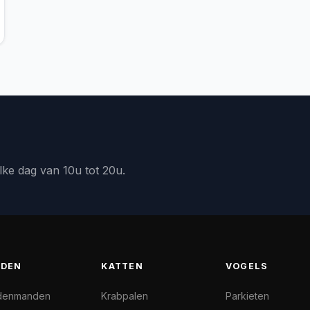
lke dag van 10u tot 20u.
DEN
KATTEN
VOGELS
denmanden
Krabpalen
Parkieten