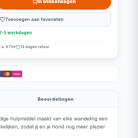
In winkelwagen
Toevoegen aan favorieten
d 2-5 werkdagen
v.a. €70*
14 dagen retour
iDEAL
Beoordelingen
ndige hulpmiddel maakt van elke wandeling een
lijken, zodat jij en je hond nog meer plezier