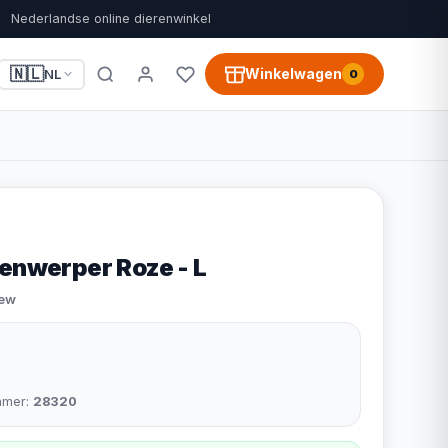
Nederlandse online dierenwinkel
🇳🇱
Winkelwagen
NL
0
lenwerper Roze - L
iew
mmer:
28320