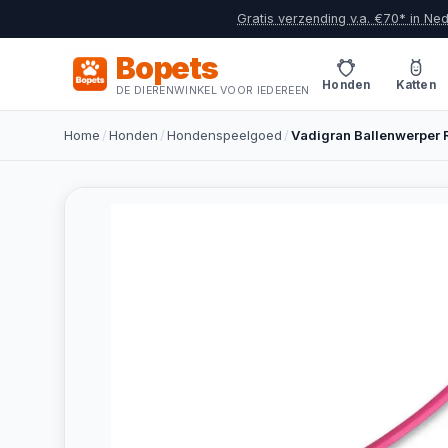
Gratis verzending v.a. €70* in Ne
Bopets
Honden
Katten
DE DIERENWINKEL VOOR IEDEREEN
Home
/
Honden
/
Hondenspeelgoed
/
Vadigran Ballenwerper 