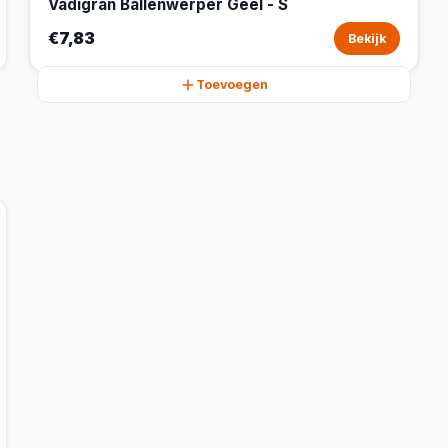
Vadigran Ballenwerper Geel - S
€7,83
Bekijk
Toevoegen