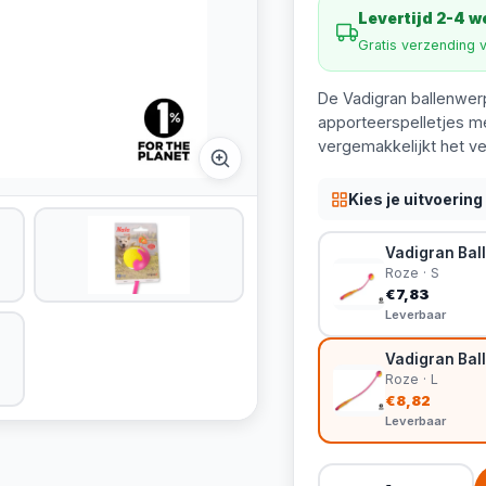
Levertijd 2-4 
Gratis verzending 
De Vadigran ballenwerp
apporteerspelletjes me
vergemakkelijkt het ve
Kies je uitvoering
Vadigran Bal
Roze · S
€7,83
Leverbaar
Vadigran Bal
Roze · L
€8,82
Leverbaar