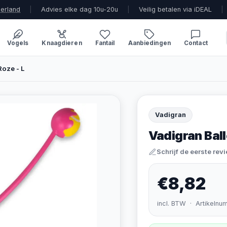
derland
|
Advies elke dag 10u-20u
|
Veilig betalen via iDEAL
|
Vogels
Knaagdieren
Fantail
Aanbiedingen
Contact
Roze - L
Vadigran
Vadigran Bal
Schrijf de eerste rev
€8,82
incl. BTW · Artikelnu