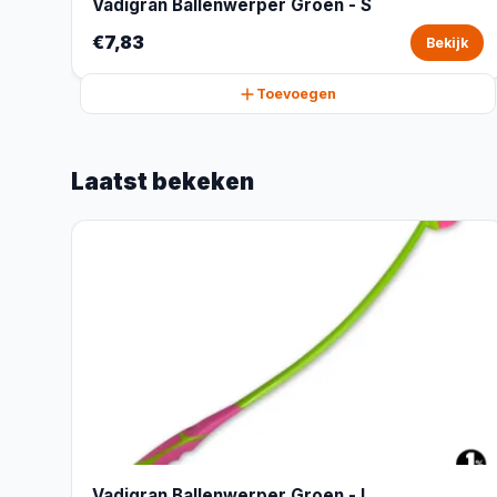
Vadigran Ballenwerper Groen - S
€7,83
Bekijk
Toevoegen
Laatst bekeken
Vadigran Ballenwerper Groen - L