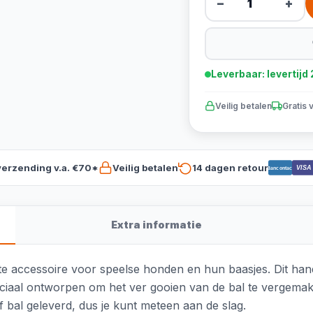
−
+
Leverbaar: levertij
Veilig betalen
Gratis 
verzending v.a. €70*
Veilig betalen
14 dagen retour
VISA
Bancontact
Extra informatie
cte accessoire voor speelse honden en hun baasjes. Dit ha
eciaal ontworpen om het ver gooien van de bal te vergemakke
f bal geleverd, dus je kunt meteen aan de slag.