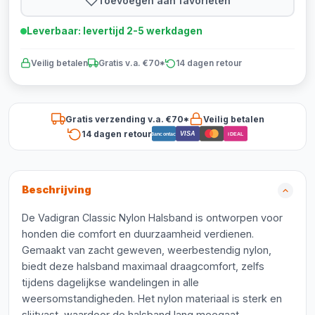
Toevoegen aan favorieten
Leverbaar: levertijd 2-5 werkdagen
Veilig betalen
Gratis v.a. €70*
14 dagen retour
Gratis verzending v.a. €70*
Veilig betalen
14 dagen retour
VISA
Bancontact
iDEAL
Beschrijving
De Vadigran Classic Nylon Halsband is ontworpen voor
honden die comfort en duurzaamheid verdienen.
Gemaakt van zacht geweven, weerbestendig nylon,
biedt deze halsband maximaal draagcomfort, zelfs
tijdens dagelijkse wandelingen in alle
weersomstandigheden. Het nylon materiaal is sterk en
slijtvast, waardoor de halsband lang meegaat.