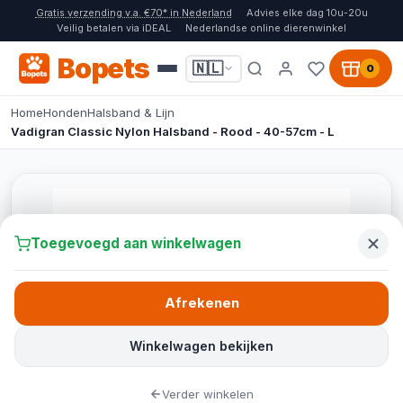
Gratis verzending v.a. €70* in Nederland
Advies elke dag 10u-20u
Veilig betalen via iDEAL
Nederlandse online dierenwinkel
Bopets
🇳🇱
0
Home
Honden
Halsband & Lijn
Vadigran Classic Nylon Halsband - Rood - 40-57cm - L
Toegevoegd aan winkelwagen
Afrekenen
Winkelwagen bekijken
Verder winkelen