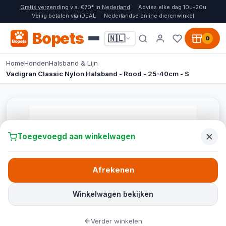
Gratis verzending v.a. €70* in Nederland
Advies elke dag 10u-20u
Veilig betalen via iDEAL
Nederlandse online dierenwinkel
Bopets
🇳🇱
0
Home
Honden
Halsband & Lijn
Vadigran Classic Nylon Halsband - Rood - 25-40cm - S
Toegevoegd aan winkelwagen
Afrekenen
Winkelwagen bekijken
Verder winkelen