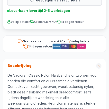
Toevoegen aan favorieten
Leverbaar: levertijd 2-5 werkdagen
Veilig betalen
Gratis v.a. €70*
14 dagen retour
Gratis verzending v.a. €70*
Veilig betalen
14 dagen retour
VISA
Bancontact
iDEAL
Beschrijving
De Vadigran Classic Nylon Halsband is ontworpen voor
honden die comfort en duurzaamheid verdienen.
Gemaakt van zacht geweven, weerbestendig nylon,
biedt deze halsband maximaal draagcomfort, zelfs
tijdens dagelijkse wandelingen in alle
weersomstandigheden. Het nylon materiaal is sterk en
slijtvast, waardoor de halsband lang meegaat.