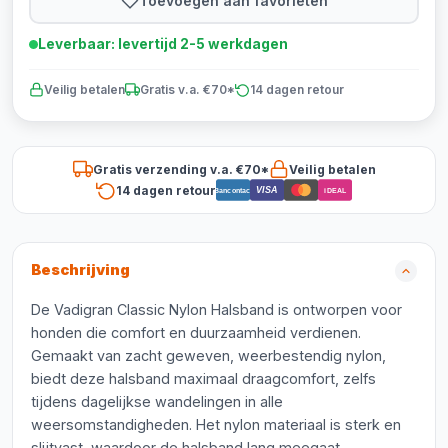
Toevoegen aan favorieten
Leverbaar: levertijd 2-5 werkdagen
Veilig betalen
Gratis v.a. €70*
14 dagen retour
Gratis verzending v.a. €70*
Veilig betalen
14 dagen retour
VISA
Bancontact
iDEAL
Beschrijving
De Vadigran Classic Nylon Halsband is ontworpen voor
honden die comfort en duurzaamheid verdienen.
Gemaakt van zacht geweven, weerbestendig nylon,
biedt deze halsband maximaal draagcomfort, zelfs
tijdens dagelijkse wandelingen in alle
weersomstandigheden. Het nylon materiaal is sterk en
slijtvast, waardoor de halsband lang meegaat.