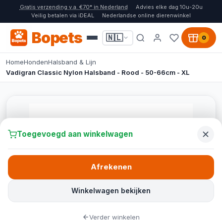
Gratis verzending v.a. €70* in Nederland
Advies elke dag 10u-20u
Veilig betalen via iDEAL
Nederlandse online dierenwinkel
Bopets
🇳🇱
0
Home
Honden
Halsband & Lijn
Vadigran Classic Nylon Halsband - Rood - 50-66cm - XL
Toegevoegd aan winkelwagen
Afrekenen
Winkelwagen bekijken
Verder winkelen