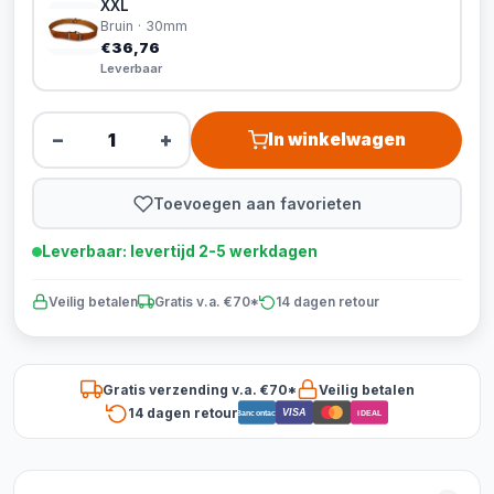
XXL
Bruin · 30mm
€36,76
Leverbaar
−
+
In winkelwagen
Toevoegen aan favorieten
Leverbaar: levertijd 2-5 werkdagen
Veilig betalen
Gratis v.a. €70*
14 dagen retour
Gratis verzending v.a. €70*
Veilig betalen
14 dagen retour
VISA
Bancontact
iDEAL