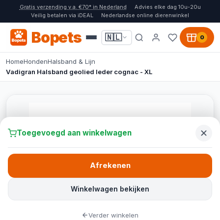
Gratis verzending v.a. €70* in Nederland
Advies elke dag 10u-20u
Veilig betalen via iDEAL
Nederlandse online dierenwinkel
Bopets
🇳🇱
0
Home
Honden
Halsband & Lijn
Vadigran Halsband geolied leder cognac - XL
Toegevoegd aan winkelwagen
Afrekenen
Winkelwagen bekijken
Verder winkelen