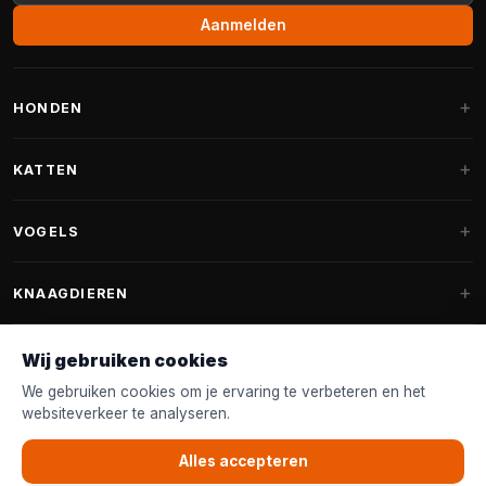
Aanmelden
HONDEN
Hondenmanden
KATTEN
Hondenkussens
Krabpalen
VOGELS
Fantail hondenmanden
Krabpaal grote katten
Hondenvoer
Parkieten
KNAAGDIEREN
Krabpalen voor Maine Coon
Hondensnoepjes & Snacks
Vogelvoer binnenvogels
Krabpaal onderdelen
Konijnenvoer
Wij gebruiken cookies
Hondenspeelgoed
Voederhuisjes
FANTAIL
Krabtonnen
Knaagdierenvoer
We gebruiken cookies om je ervaring te verbeteren en het
Halsband & Lijn
Nestkastjes & Nesting
websiteverkeer te analyseren.
Kattenmanden
Accessoires
Fantail hondenmanden
KLANTENSERVICE
Shampoo & Verzorging
Tuinvogelvoer
Kattenspeelgoed
Alles accepteren
Fantail hondenkussens
Vogelspeelgoed