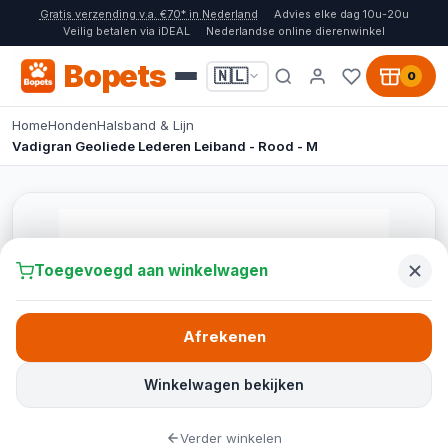
Gratis verzending v.a. €70* in Nederland
Advies elke dag 10u-20u
Veilig betalen via iDEAL
Nederlandse online dierenwinkel
Bopets
🇳🇱
0
Home
Honden
Halsband & Lijn
Vadigran Geoliede Lederen Leiband - Rood - M
Toegevoegd aan winkelwagen
Afrekenen
Winkelwagen bekijken
Verder winkelen