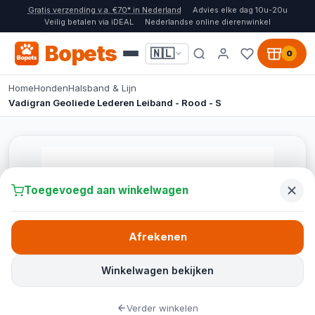
Gratis verzending v.a. €70* in Nederland
Advies elke dag 10u-20u
Veilig betalen via iDEAL
Nederlandse online dierenwinkel
Bopets
🇳🇱
0
Home
Honden
Halsband & Lijn
Vadigran Geoliede Lederen Leiband - Rood - S
Toegevoegd aan winkelwagen
Afrekenen
Winkelwagen bekijken
Verder winkelen