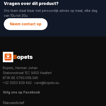
Vragen over dit product?
Ons team staat klaar met persoonlijk advies op maat, elke dag
van 10u tot 20u.
Neem contact op
B
opets
Bopets, Herman Johan
Stationsstraat 157, 9450 Haaltert
BTW: BE 0760.058.346
+32 (0)53 839 642
·
care@bopets.eu
Volg ons op Facebook
Nieuwsbrief