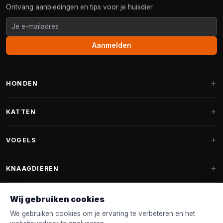
Ontvang aanbiedingen en tips voor je huisdier.
Aanmelden
HONDEN
Hondenmanden
KATTEN
Hondenkussens
Krabpalen
VOGELS
Fantail hondenmanden
Krabpaal grote katten
Hondenvoer
Parkieten
KNAAGDIEREN
Krabpalen voor Maine Coon
Hondensnoepjes & Snacks
Vogelvoer binnenvogels
Krabpaal onderdelen
Konijnenvoer
Wij gebruiken cookies
Hondenspeelgoed
Voederhuisjes
FANTAIL
Krabtonnen
Knaagdierenvoer
We gebruiken cookies om je ervaring te verbeteren en het
Halsband & Lijn
Nestkastjes & Nesting