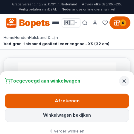
Gratis verzending v.a. €70* in Nederland
Advies elke dag 10u-20u
Veilig betalen via iDEAL
Nederlandse online dierenwinkel
Bopets
🇳🇱
0
Home
Honden
Halsband & Lijn
Vadigran Halsband geolied leder cognac - XS (32 cm)
Toegevoegd aan winkelwagen
Afrekenen
Winkelwagen bekijken
Verder winkelen