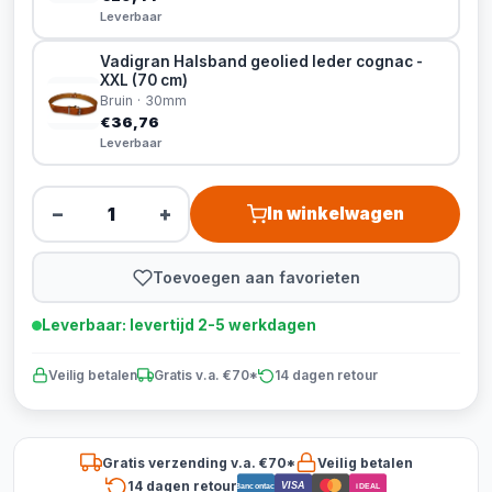
Leverbaar
Vadigran Halsband geolied leder cognac -
XXL (70 cm)
Bruin · 30mm
€36,76
Leverbaar
−
+
In winkelwagen
Toevoegen aan favorieten
Leverbaar: levertijd 2-5 werkdagen
Veilig betalen
Gratis v.a. €70*
14 dagen retour
Gratis verzending v.a. €70*
Veilig betalen
14 dagen retour
VISA
Bancontact
iDEAL