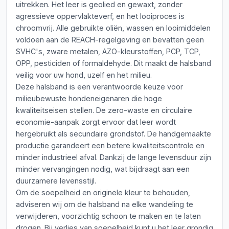
uitrekken. Het leer is geolied en gewaxt, zonder
agressieve oppervlakteverf, en het looiproces is
chroomvrij. Alle gebruikte oliën, wassen en looimiddelen
voldoen aan de REACH-regelgeving en bevatten geen
SVHC's, zware metalen, AZO-kleurstoffen, PCP, TCP,
OPP, pesticiden of formaldehyde. Dit maakt de halsband
veilig voor uw hond, uzelf en het milieu.
Deze halsband is een verantwoorde keuze voor
milieubewuste hondeneigenaren die hoge
kwaliteitseisen stellen. De zero-waste en circulaire
economie-aanpak zorgt ervoor dat leer wordt
hergebruikt als secundaire grondstof. De handgemaakte
productie garandeert een betere kwaliteitscontrole en
minder industrieel afval. Dankzij de lange levensduur zijn
minder vervangingen nodig, wat bijdraagt aan een
duurzamere levensstijl.
Om de soepelheid en originele kleur te behouden,
adviseren wij om de halsband na elke wandeling te
verwijderen, voorzichtig schoon te maken en te laten
drogen. Bij verlies van soepelheid kunt u het leer grondig