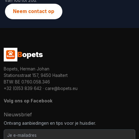
van 10u tot 20u.
Neem contact op
B
opets
Bopets, Herman Johan
Stationsstraat 157, 9450 Haaltert
BTW: BE 0760.058.346
+32 (0)53 839 642
·
care@bopets.eu
Volg ons op Facebook
Nieuwsbrief
Ontvang aanbiedingen en tips voor je huisdier.