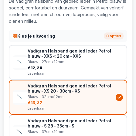
De Vadigran halsband van geolied leder in Petrol blauw is
soepel, comfortabel en duurzaam. Gemaakt van volnerf
runderleer met een chroomvrij looiproces, veilig voor
dier en milieu.
Kies je uitvoering
8 opties
Vadigran Halsband geolied leder Petrol
blauw - XXS < 20 cm - XXS
Blauw · 27cmx12mm
€12,28
Leverbaar
Vadigran Halsband geolied leder Petrol
blauw - XS 20 - 30cm - XS
Blauw · 32cmx12mm
€15,27
Leverbaar
Vadigran Halsband geolied leder Petrol
blauw - S 28 - 35cm - S
Blauw · 37cmx14mm