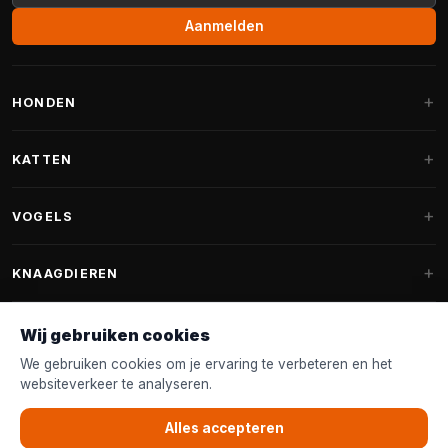
Aanmelden
HONDEN
Hondenmanden
KATTEN
Hondenkussens
Krabpalen
VOGELS
Fantail hondenmanden
Krabpaal grote katten
Hondenvoer
Parkieten
KNAAGDIEREN
Krabpalen voor Maine Coon
Hondensnoepjes & Snacks
Vogelvoer binnenvogels
Krabpaal onderdelen
Konijnenvoer
Wij gebruiken cookies
Hondenspeelgoed
Voederhuisjes
FANTAIL
Krabtonnen
Knaagdierenvoer
We gebruiken cookies om je ervaring te verbeteren en het
Halsband & Lijn
Nestkastjes & Nesting
websiteverkeer te analyseren.
Kattenmanden
Accessoires
Fantail hondenmanden
KLANTENSERVICE
Shampoo & Verzorging
Tuinvogelvoer
Kattenspeelgoed
Alles accepteren
Fantail hondenkussens