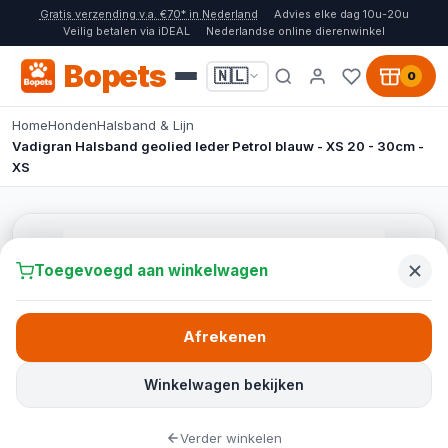
Gratis verzending v.a. €70* in Nederland
Advies elke dag 10u-20u
Veilig betalen via iDEAL
Nederlandse online dierenwinkel
Bopets
🇳🇱
0
Home
Honden
Halsband & Lijn
Vadigran Halsband geolied leder Petrol blauw - XS 20 - 30cm -
XS
Toegevoegd aan winkelwagen
Afrekenen
Winkelwagen bekijken
Verder winkelen