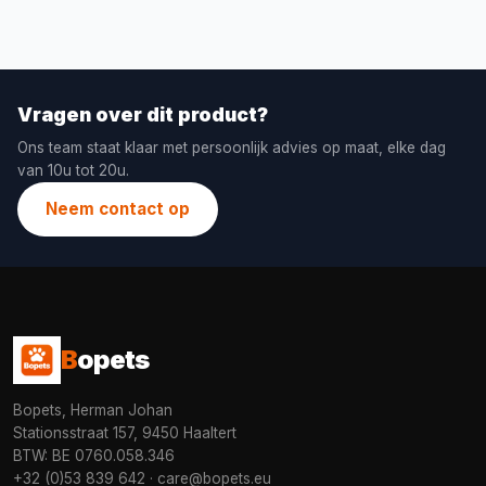
Vragen over dit product?
Ons team staat klaar met persoonlijk advies op maat, elke dag
van 10u tot 20u.
Neem contact op
B
opets
Bopets, Herman Johan
Stationsstraat 157, 9450 Haaltert
BTW: BE 0760.058.346
+32 (0)53 839 642
·
care@bopets.eu