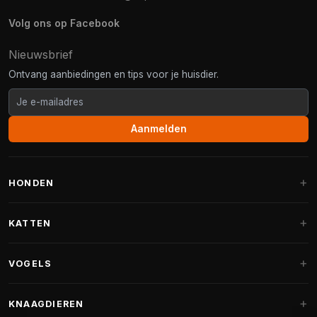
Volg ons op Facebook
Nieuwsbrief
Ontvang aanbiedingen en tips voor je huisdier.
Aanmelden
HONDEN
Hondenmanden
KATTEN
Hondenkussens
Krabpalen
VOGELS
Fantail hondenmanden
Krabpaal grote katten
Hondenvoer
Parkieten
KNAAGDIEREN
Krabpalen voor Maine Coon