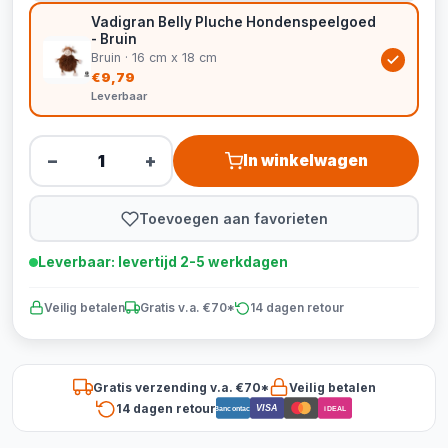
Vadigran Belly Pluche Hondenspeelgoed
- Bruin
Bruin · 16 cm x 18 cm
€9,79
Leverbaar
−
+
In winkelwagen
Toevoegen aan favorieten
Leverbaar: levertijd 2-5 werkdagen
Veilig betalen
Gratis v.a. €70*
14 dagen retour
Gratis verzending v.a. €70*
Veilig betalen
14 dagen retour
VISA
Bancontact
iDEAL