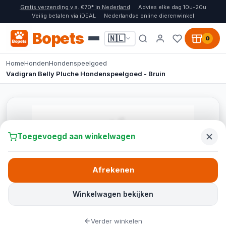
Gratis verzending v.a. €70* in Nederland
Advies elke dag 10u-20u
Veilig betalen via iDEAL
Nederlandse online dierenwinkel
Bopets
🇳🇱
0
Home
Honden
Hondenspeelgoed
Vadigran Belly Pluche Hondenspeelgoed - Bruin
Toegevoegd aan winkelwagen
Afrekenen
Winkelwagen bekijken
Verder winkelen