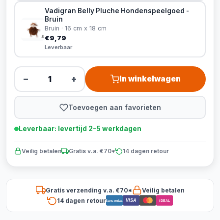
Vadigran Belly Pluche Hondenspeelgoed -
Bruin
Bruin · 16 cm x 18 cm
€9,79
Leverbaar
−
+
In winkelwagen
Toevoegen aan favorieten
Leverbaar: levertijd 2-5 werkdagen
Veilig betalen
Gratis v.a. €70*
14 dagen retour
Gratis verzending v.a. €70*
Veilig betalen
14 dagen retour
VISA
Bancontact
iDEAL