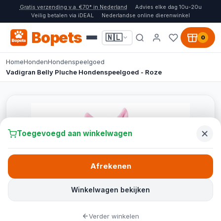
Gratis verzending v.a. €70* in Nederland
Advies elke dag 10u-20u
Veilig betalen via iDEAL
Nederlandse online dierenwinkel
Bopets
🇳🇱
0
Home
Honden
Hondenspeelgoed
Vadigran Belly Pluche Hondenspeelgoed - Roze
Toegevoegd aan winkelwagen
Afrekenen
Winkelwagen bekijken
Verder winkelen