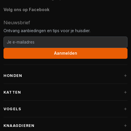
Volg ons op Facebook
Nieuwsbrief
Ontvang aanbiedingen en tips voor je huisdier.
Aanmelden
HONDEN
Hondenmanden
KATTEN
Hondenkussens
Krabpalen
VOGELS
Fantail hondenmanden
Krabpaal grote katten
Hondenvoer
Parkieten
KNAAGDIEREN
Krabpalen voor Maine Coon