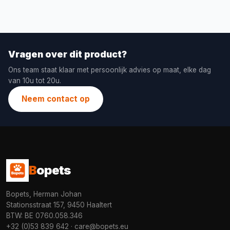
Vragen over dit product?
Ons team staat klaar met persoonlijk advies op maat, elke dag
van 10u tot 20u.
Neem contact op
B
opets
Bopets, Herman Johan
Stationsstraat 157, 9450 Haaltert
BTW: BE 0760.058.346
+32 (0)53 839 642
·
care@bopets.eu