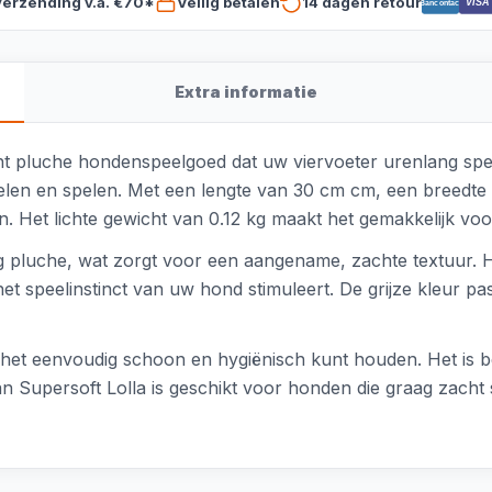
verzending v.a. €70*
Veilig betalen
14 dagen retour
VISA
Bancontact
Extra informatie
ht pluche hondenspeelgoed dat uw viervoeter urenlang speel
len en spelen. Met een lengte van 30 cm cm, een breedte
n. Het lichte gewicht van 0.12 kg maakt het gemakkelijk 
 pluche, wat zorgt voor een aangename, zachte textuur. He
et speelinstinct van uw hond stimuleert. De grijze kleur pas
het eenvoudig schoon en hygiënisch kunt houden. Het is be
an Supersoft Lolla is geschikt voor honden die graag zacht