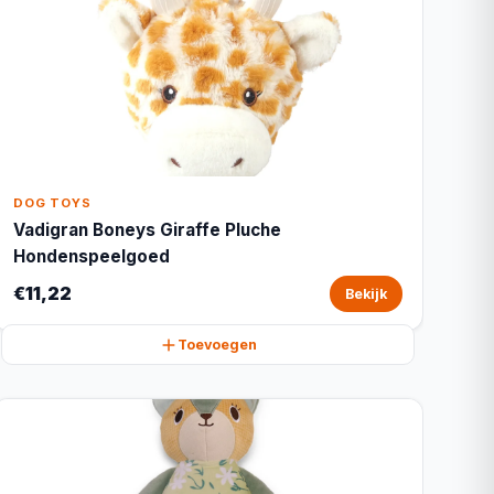
DOG TOYS
Vadigran Boneys Giraffe Pluche
Hondenspeelgoed
€11,22
Bekijk
Toevoegen