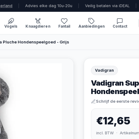
derland
|
Advies elke dag 10u-20u
|
Veilig betalen via iDEAL
|
Vogels
Knaagdieren
Fantail
Aanbiedingen
Contact
la Pluche Hondenspeelgoed - Grijs
Vadigran
Vadigran Sup
Hondenspeelg
Schrijf de eerste rev
€12,65
incl. BTW · Artikelnu