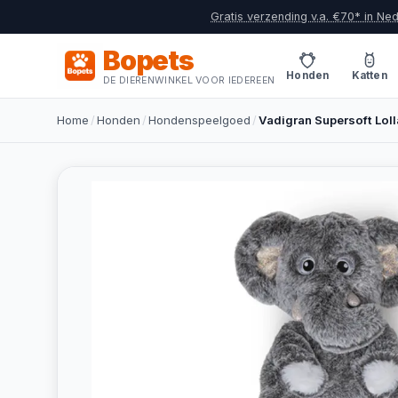
Gratis verzending v.a. €70* in Ne
Bopets
Honden
Katten
DE DIERENWINKEL VOOR IEDEREEN
Home
/
Honden
/
Hondenspeelgoed
/
Vadigran Supersoft Lol