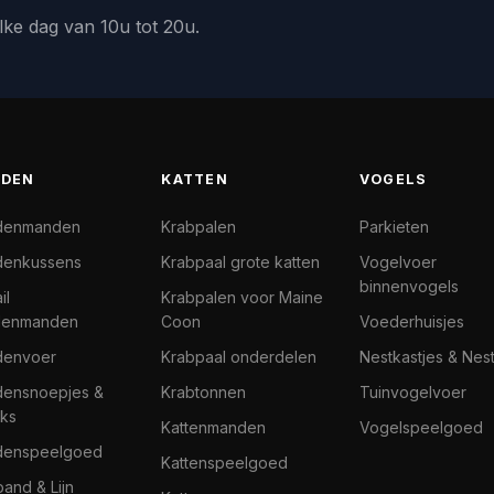
lke dag van 10u tot 20u.
DEN
KATTEN
VOGELS
denmanden
Krabpalen
Parkieten
enkussens
Krabpaal grote katten
Vogelvoer
binnenvogels
il
Krabpalen voor Maine
denmanden
Coon
Voederhuisjes
denvoer
Krabpaal onderdelen
Nestkastjes & Nes
ensnoepjes &
Krabtonnen
Tuinvogelvoer
ks
Kattenmanden
Vogelspeelgoed
denspeelgoed
Kattenspeelgoed
band & Lijn