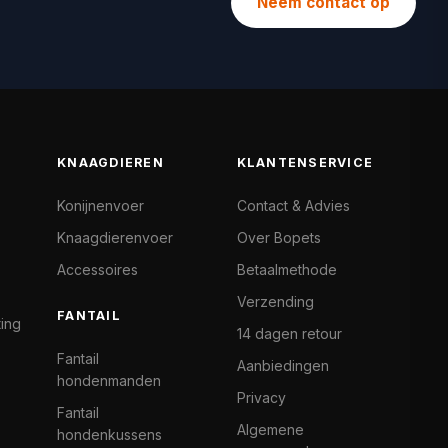
Neem contact op
KNAAGDIEREN
KLANTENSERVICE
Konijnenvoer
Contact & Advies
Knaagdierenvoer
Over Bopets
Accessoires
Betaalmethode
Verzending
FANTAIL
ting
14 dagen retour
Fantail
Aanbiedingen
hondenmanden
Privacy
Fantail
Algemene
hondenkussens