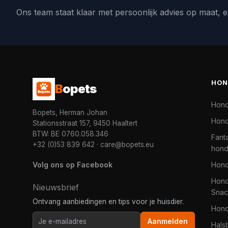
Ons team staat klaar met persoonlijk advies op maat, e
HON
B
opets
Hon
Bopets, Herman Johan
Hond
Stationsstraat 157, 9450 Haaltert
BTW: BE 0760.058.346
Fanta
+32 (0)53 839 642
·
care@bopets.eu
hon
Volg ons op Facebook
Hon
Hond
Nieuwsbrief
Snac
Ontvang aanbiedingen en tips voor je huisdier.
Hon
Aanmelden
Hals