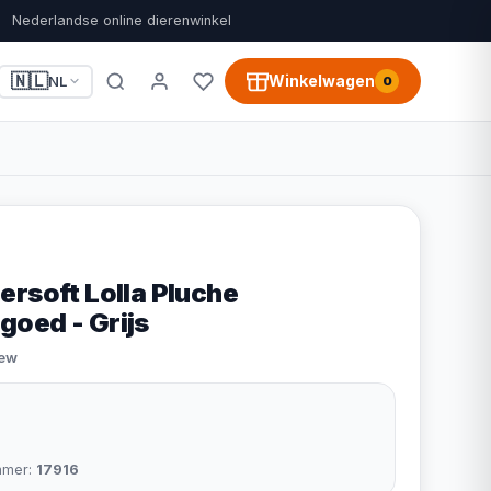
Nederlandse online dierenwinkel
🇳🇱
Winkelwagen
NL
0
ersoft Lolla Pluche
oed - Grijs
iew
mmer:
17916