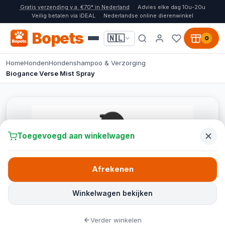
Gratis verzending v.a. €70* in Nederland
Advies elke dag 10u-20u
Veilig betalen via iDEAL
Nederlandse online dierenwinkel
Bopets
🇳🇱
0
Home
Honden
Hondenshampoo & Verzorging
Biogance Verse Mist Spray
Toegevoegd aan winkelwagen
Afrekenen
Winkelwagen bekijken
Verder winkelen