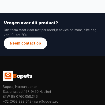
Vragen over dit product?
Ons team staat klaar met persoonlijk advies op maat, elke dag
van 10u tot 20u.
Neem contact op
B
opets
Bopets, Herman Johan
Stationsstraat 157, 9450 Haaltert
BTW: BE 0760.058.346
+32 (0)53 839 642
·
care@bopets.eu