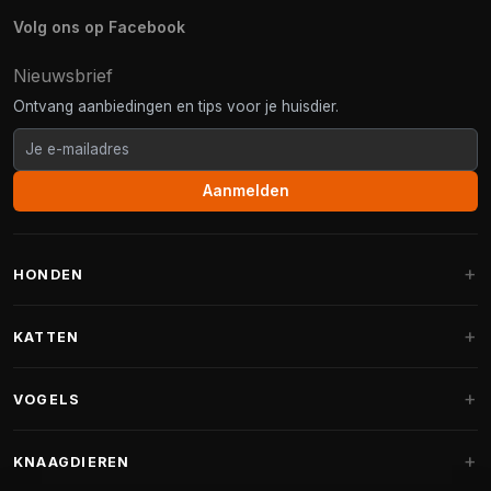
Volg ons op Facebook
Nieuwsbrief
Ontvang aanbiedingen en tips voor je huisdier.
Aanmelden
HONDEN
Hondenmanden
KATTEN
Hondenkussens
Krabpalen
VOGELS
Fantail hondenmanden
Krabpaal grote katten
Hondenvoer
Parkieten
KNAAGDIEREN
Krabpalen voor Maine Coon
Hondensnoepjes & Snacks