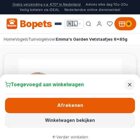
Gratis verzending v.a. €70* in Nederland
Advies elke dag 10u-20u
Veilig betalen via iDEAL
Nederlandse online dierenwinkel
Bopets
🇳🇱
0
Home
Vogels
Tuinvogelvoer
Emma's Garden Vetstaafjes 6x85g
Toegevoegd aan winkelwagen
Afrekenen
Winkelwagen bekijken
Verder winkelen