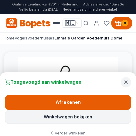
Gratis verzending v.a. €70* in Nederland
Advies elke dag 10u-20u
Veilig betalen via iDEAL
Nederlandse online dierenwinkel
Bopets
🇳🇱
0
Home
Vogels
Voederhuisjes
Emma's Garden Voederhuis Dome
Toegevoegd aan winkelwagen
Afrekenen
Winkelwagen bekijken
Verder winkelen