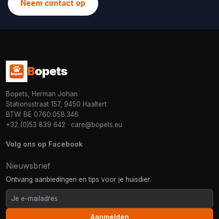
Neem contact op
B
opets
Bopets, Herman Johan
Stationsstraat 157, 9450 Haaltert
BTW: BE 0760.058.346
+32 (0)53 839 642
·
care@bopets.eu
Volg ons op Facebook
Nieuwsbrief
Ontvang aanbiedingen en tips voor je huisdier.
Aanmelden