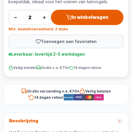
koepeldak, ideaal voor het voeren van tuinvogels.
−
+
In winkelwagen
Min. bestelhoeveelheid: 2 stuks
Toevoegen aan favorieten
Leverbaar: levertijd 2-5 werkdagen
Veilig betalen
Gratis v.a. €70*
14 dagen retour
Gratis verzending v.a. €70*
Veilig betalen
14 dagen retour
VISA
Bancontact
iDEAL
Beschrijving