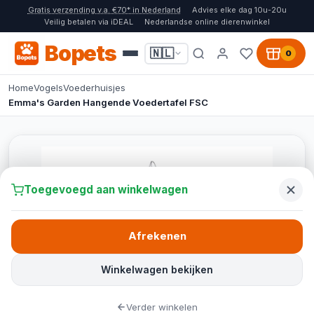
Gratis verzending v.a. €70* in Nederland
Advies elke dag 10u-20u
Veilig betalen via iDEAL
Nederlandse online dierenwinkel
Bopets
🇳🇱
0
Home
Vogels
Voederhuisjes
Emma's Garden Hangende Voedertafel FSC
Toegevoegd aan winkelwagen
Afrekenen
Winkelwagen bekijken
Verder winkelen