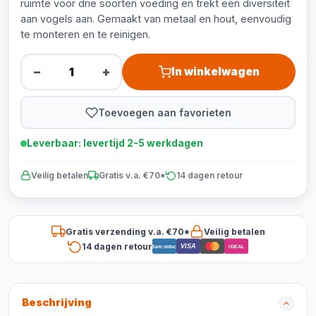
ruimte voor drie soorten voeding en trekt een diversiteit
aan vogels aan. Gemaakt van metaal en hout, eenvoudig
te monteren en te reinigen.
−
+
In winkelwagen
Toevoegen aan favorieten
Leverbaar: levertijd 2-5 werkdagen
Veilig betalen
Gratis v.a. €70*
14 dagen retour
Gratis verzending v.a. €70*
Veilig betalen
14 dagen retour
VISA
Bancontact
iDEAL
Beschrijving