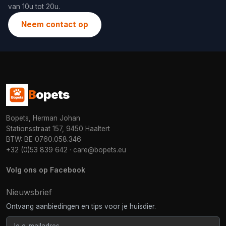
van 10u tot 20u.
Neem contact op
B
opets
Bopets, Herman Johan
Stationsstraat 157, 9450 Haaltert
BTW: BE 0760.058.346
+32 (0)53 839 642
·
care@bopets.eu
Volg ons op Facebook
Nieuwsbrief
Ontvang aanbiedingen en tips voor je huisdier.