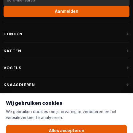
Aanmelden
HONDEN
Hondenmanden
KATTEN
Hondenkussens
Krabpalen
VOGELS
Fantail hondenmanden
Krabpaal grote katten
Hondenvoer
Parkieten
KNAAGDIEREN
Krabpalen voor Maine Coon
Hondensnoepjes & Snacks
Vogelvoer binnenvogels
Krabpaal onderdelen
Konijnenvoer
Wij gebruiken cookies
Hondenspeelgoed
Voederhuisjes
FANTAIL
Krabtonnen
Knaagdierenvoer
We gebruiken cookies om je ervaring te verbeteren en het
Halsband & Lijn
Nestkastjes & Nesting
websiteverkeer te analyseren.
Kattenmanden
Accessoires
Fantail hondenmanden
KLANTENSERVICE
Shampoo & Verzorging
Tuinvogelvoer
Kattenspeelgoed
Alles accepteren
Fantail hondenkussens