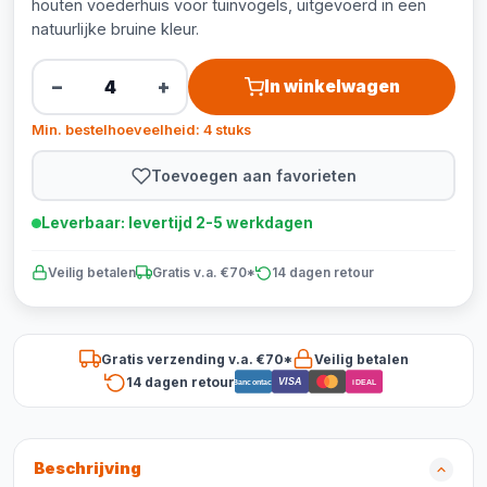
houten voederhuis voor tuinvogels, uitgevoerd in een
natuurlijke bruine kleur.
−
+
In winkelwagen
Min. bestelhoeveelheid: 4 stuks
Toevoegen aan favorieten
Leverbaar: levertijd 2-5 werkdagen
Veilig betalen
Gratis v.a. €70*
14 dagen retour
Gratis verzending v.a. €70*
Veilig betalen
14 dagen retour
VISA
Bancontact
iDEAL
Beschrijving