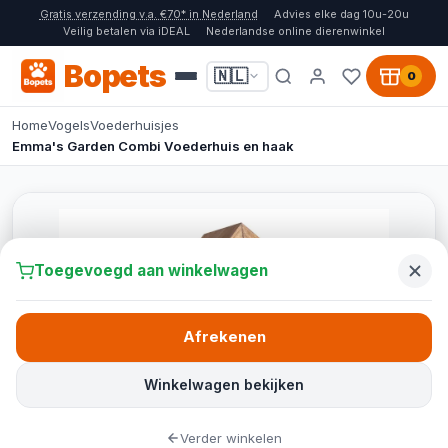
Gratis verzending v.a. €70* in Nederland
Advies elke dag 10u-20u
Veilig betalen via iDEAL
Nederlandse online dierenwinkel
Bopets
🇳🇱
0
Home
Vogels
Voederhuisjes
Emma's Garden Combi Voederhuis en haak
Toegevoegd aan winkelwagen
Afrekenen
Winkelwagen bekijken
Verder winkelen