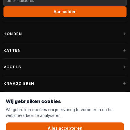
Aanmelden
HONDEN
Hondenmanden
KATTEN
Hondenkussens
Krabpalen
VOGELS
Fantail hondenmanden
Krabpaal grote katten
Hondenvoer
Parkieten
KNAAGDIEREN
Krabpalen voor Maine Coon
Hondensnoepjes & Snacks
Vogelvoer binnenvogels
Krabpaal onderdelen
Konijnenvoer
Wij gebruiken cookies
Hondenspeelgoed
Voederhuisjes
FANTAIL
Krabtonnen
Knaagdierenvoer
We gebruiken cookies om je ervaring te verbeteren en het
Halsband & Lijn
Nestkastjes & Nesting
websiteverkeer te analyseren.
Kattenmanden
Accessoires
Fantail hondenmanden
KLANTENSERVICE
Shampoo & Verzorging
Tuinvogelvoer
Kattenspeelgoed
Alles accepteren