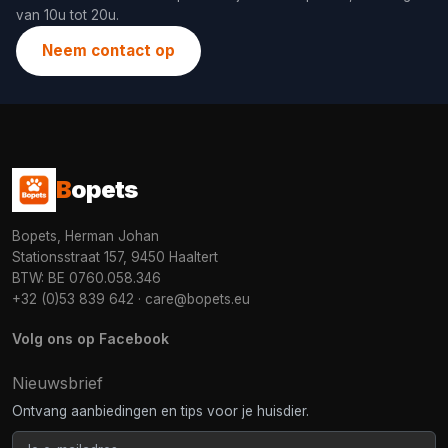
van 10u tot 20u.
Neem contact op
B
opets
Bopets, Herman Johan
Stationsstraat 157, 9450 Haaltert
BTW: BE 0760.058.346
+32 (0)53 839 642
·
care@bopets.eu
Volg ons op Facebook
Nieuwsbrief
Ontvang aanbiedingen en tips voor je huisdier.