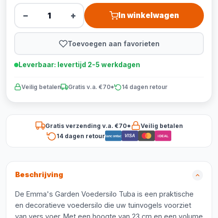
−
+
In winkelwagen
Toevoegen aan favorieten
Leverbaar: levertijd 2-5 werkdagen
Veilig betalen
Gratis v.a. €70*
14 dagen retour
Gratis verzending v.a. €70*
Veilig betalen
14 dagen retour
VISA
Bancontact
iDEAL
Beschrijving
De Emma's Garden Voedersilo Tuba is een praktische
en decoratieve voedersilo die uw tuinvogels voorziet
van vers voer. Met een hoogte van 23 cm en een volume