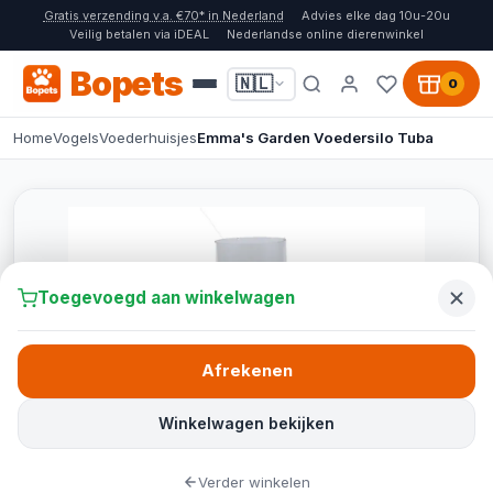
Gratis verzending v.a. €70* in Nederland
Advies elke dag 10u-20u
Veilig betalen via iDEAL
Nederlandse online dierenwinkel
Bopets
🇳🇱
0
Home
Vogels
Voederhuisjes
Emma's Garden Voedersilo Tuba
Toegevoegd aan winkelwagen
Afrekenen
Winkelwagen bekijken
Verder winkelen