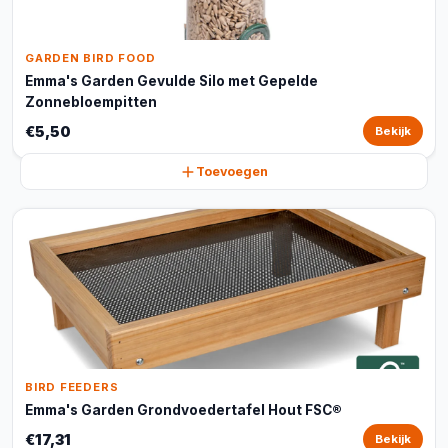
GARDEN BIRD FOOD
Emma's Garden Gevulde Silo met Gepelde
Zonnebloempitten
€5,50
Bekijk
Toevoegen
BIRD FEEDERS
Emma's Garden Grondvoedertafel Hout FSC®
€17,31
Bekijk