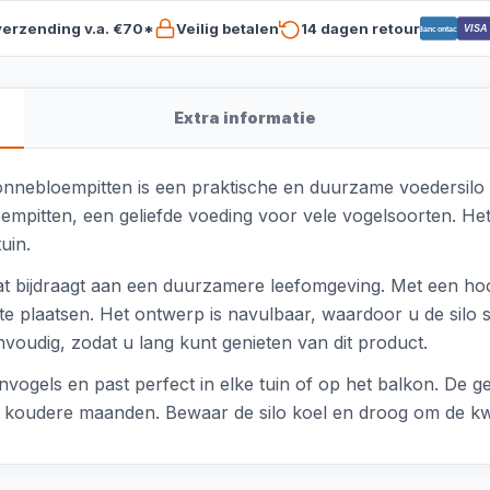
verzending v.a. €70*
Veilig betalen
14 dagen retour
VISA
Bancontact
Extra informatie
nebloempitten is een praktische en duurzame voedersilo vo
pitten, een geliefde voeding voor vele vogelsoorten. Het 
uin.
wat bijdraagt aan een duurzamere leefomgeving. Met een ho
te plaatsen. Het ontwerp is navulbaar, waardoor u de silo 
voudig, zodat u lang kunt genieten van dit product.
nvogels en past perfect in elke tuin of op het balkon. De
de koudere maanden. Bewaar de silo koel en droog om de kw