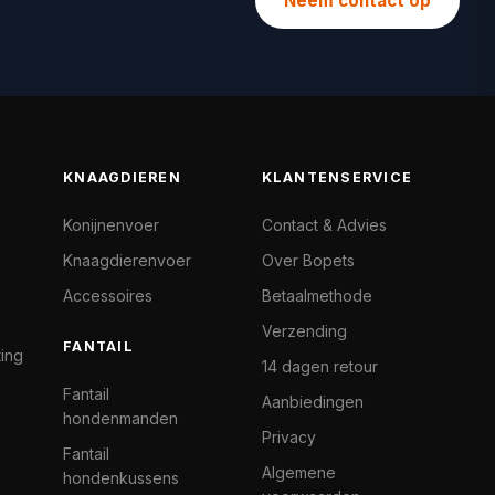
Neem contact op
KNAAGDIEREN
KLANTENSERVICE
Konijnenvoer
Contact & Advies
Knaagdierenvoer
Over Bopets
Accessoires
Betaalmethode
Verzending
FANTAIL
ting
14 dagen retour
Fantail
Aanbiedingen
hondenmanden
Privacy
Fantail
Algemene
hondenkussens