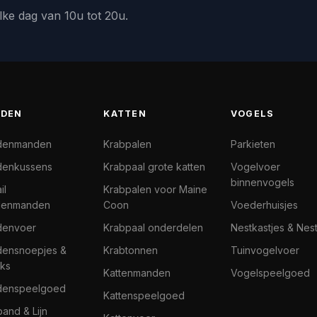
lke dag van 10u tot 20u.
DEN
KATTEN
VOGELS
denmanden
Krabpalen
Parkieten
enkussens
Krabpaal grote katten
Vogelvoer
binnenvogels
il
Krabpalen voor Maine
denmanden
Coon
Voederhuisjes
denvoer
Krabpaal onderdelen
Nestkastjes & Nes
ensnoepjes &
Krabtonnen
Tuinvogelvoer
ks
Kattenmanden
Vogelspeelgoed
denspeelgoed
Kattenspeelgoed
band & Lijn