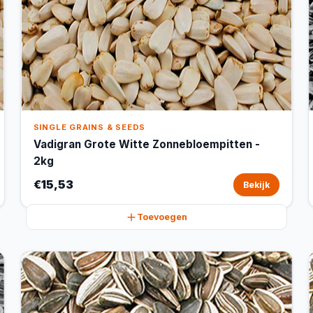
SINGLE GRAINS & SEEDS
Vadigran Grote Witte Zonnebloempitten -
2kg
€15,53
Bekijk
Toevoegen