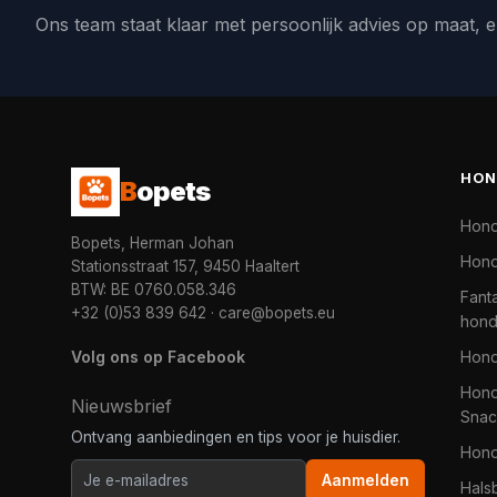
Ons team staat klaar met persoonlijk advies op maat, e
HON
B
opets
Hon
Bopets, Herman Johan
Hond
Stationsstraat 157, 9450 Haaltert
BTW: BE 0760.058.346
Fanta
+32 (0)53 839 642
·
care@bopets.eu
hon
Volg ons op Facebook
Hon
Hond
Nieuwsbrief
Snac
Ontvang aanbiedingen en tips voor je huisdier.
Hon
Aanmelden
Hals