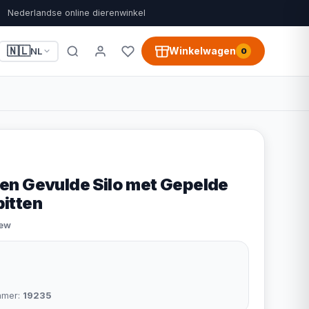
Nederlandse online dierenwinkel
🇳🇱
Winkelwagen
NL
0
n Gevulde Silo met Gepelde
itten
iew
mmer:
19235