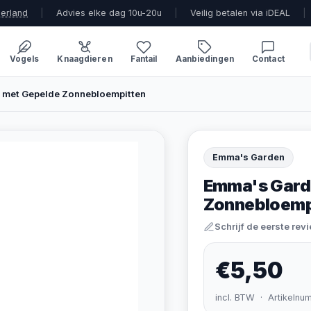
derland
|
Advies elke dag 10u-20u
|
Veilig betalen via iDEAL
|
Vogels
Knaagdieren
Fantail
Aanbiedingen
Contact
 met Gepelde Zonnebloempitten
Emma's Garden
Emma's Garde
Zonnebloemp
Schrijf de eerste rev
€5,50
incl. BTW · Artikelnu