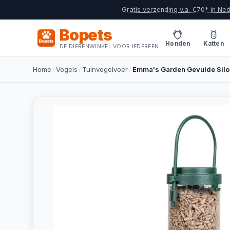
Gratis verzending v.a. €70* in Ne
Bopets
Honden
Katten
DE DIERENWINKEL VOOR IEDEREEN
Home
/
Vogels
/
Tuinvogelvoer
/
Emma's Garden Gevulde Silo