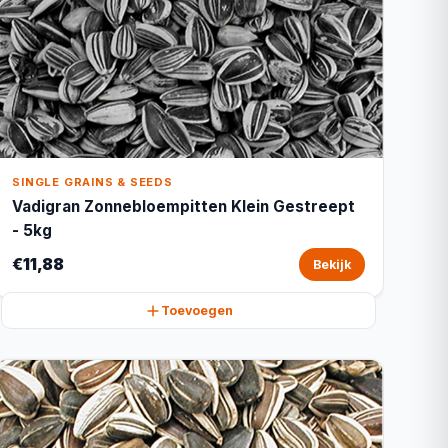
SINGLE GRAINS & SEEDS
Vadigran Zonnebloempitten Klein Gestreept
- 5kg
€11,88
Bekijk
Toevoegen