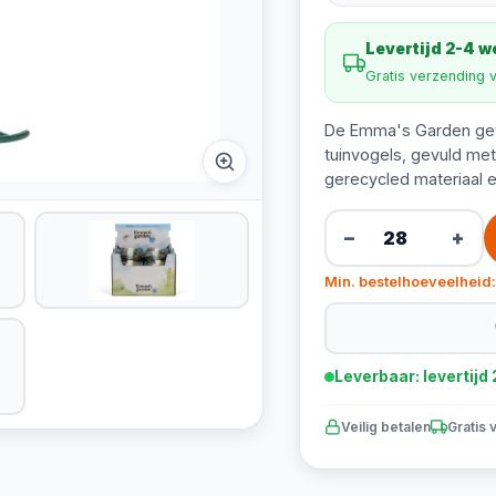
Levertijd 2-4 
Gratis verzending 
De Emma's Garden gevu
tuinvogels, gevuld me
gerecycled materiaal e
−
+
Min. bestelhoeveelheid:
Leverbaar: levertij
Veilig betalen
Gratis 