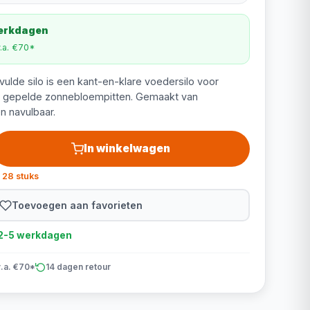
werkdagen
v.a. €70*
lde silo is een kant-en-klare voedersilo voor
t gepelde zonnebloempitten. Gemaakt van
n navulbaar.
In winkelwagen
 28 stuks
Toevoegen aan favorieten
d 2-5 werkdagen
v.a. €70*
14 dagen retour