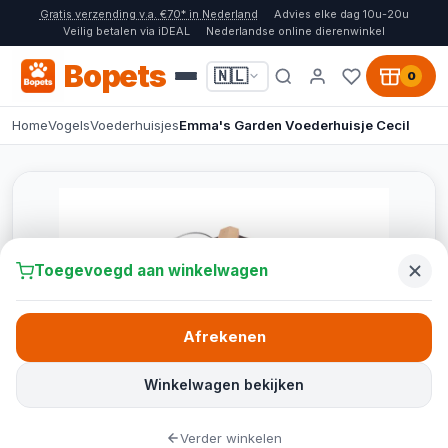
Gratis verzending v.a. €70* in Nederland
Advies elke dag 10u-20u
Veilig betalen via iDEAL
Nederlandse online dierenwinkel
Bopets
🇳🇱
0
Home
Vogels
Voederhuisjes
Emma's Garden Voederhuisje Cecil
Toegevoegd aan winkelwagen
Afrekenen
Winkelwagen bekijken
Verder winkelen