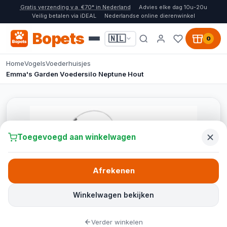
Gratis verzending v.a. €70* in Nederland
Advies elke dag 10u-20u
Veilig betalen via iDEAL
Nederlandse online dierenwinkel
Bopets
🇳🇱
0
Home
Vogels
Voederhuisjes
Emma's Garden Voedersilo Neptune Hout
Toegevoegd aan winkelwagen
Afrekenen
Winkelwagen bekijken
Verder winkelen