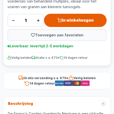
voedersilo van behandeld multiplex, ideaal voor het
voeren van granen aan kleinere tuinvogels.
−
+
In winkelwagen
Toevoegen aan favorieten
Leverbaar: levertijd 2-5 werkdagen
Veilig betalen
Gratis v.a. €70*
14 dagen retour
Gratis verzending v.a. €70*
Veilig betalen
14 dagen retour
VISA
Bancontact
iDEAL
Beschrijving
De Emma's Garden Voedersilo Neptune is een stijlvolle