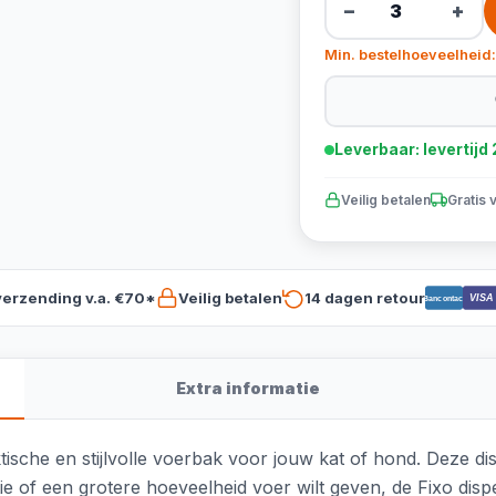
−
+
Min. bestelhoeveelheid:
Leverbaar: levertij
Veilig betalen
Gratis 
verzending v.a. €70*
Veilig betalen
14 dagen retour
VISA
Bancontact
Extra informatie
ische en stijlvolle voerbak voor jouw kat of hond. Deze dis
ortie of een grotere hoeveelheid voer wilt geven, de Fixo dis