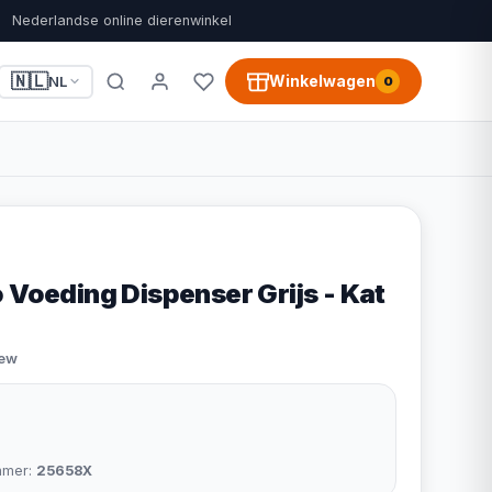
Nederlandse online dierenwinkel
🇳🇱
Winkelwagen
NL
0
 Voeding Dispenser Grijs - Kat
iew
mmer:
25658X