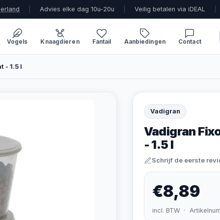
derland
|
Advies elke dag 10u-20u
|
Veilig betalen via iDEAL
|
Vogels
Knaagdieren
Fantail
Aanbiedingen
Contact
 - 1.5 l
Vadigran
Vadigran Fixo
- 1.5 l
Schrijf de eerste rev
€8,89
incl. BTW · Artikelnu