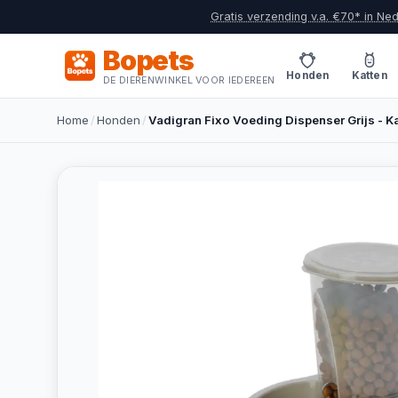
Gratis verzending v.a. €70* in Ne
Bopets
Honden
Katten
DE DIERENWINKEL VOOR IEDEREEN
Home
/
Honden
/
Vadigran Fixo Voeding Dispenser Grijs - Kat